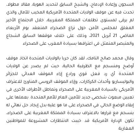
السجون وإعادة الإدماج، والشيخ السابق لتحديد الهوية، مقالا مطولا،
تحدث فيه عن موقف الولايات المتحدة الأمريكية المخيب للآمال والذي
لم يرقى لمستوى تطلعات المملكة المغربية، خلال الاجتماع الأخير
المغلق لمجلس الأمن حول نزاع الصحراء المنعقد يوم الأربعاء
الماضي 21 أبريل 2021، وذلك على خلاف موقفها السابق الشجاع
والمتبصر المتمثل في اعترافها بسيادة المغرب على الصحراء.
وقال محمد صالح التامك، لقد كان حريا بالولايات المتحدة اتخاذ موقف
أوضح ومنسجم مع الظرفية الحالية، حيث لم يصدر عن الولايات
المتحدة أي رد فعل قوي ورادع إزاء الموقف العدائي للجزائر
والبوليساريو وأحداث الكركارات، وإزاء الموقف الروسي المناوئ للاعتراف
الأمريكي بالسيادة المغربية على الصحراء وتماطل الأطراف الأخرى في
تعيين مبعوث شخصي جديد للأمين العام للأمم المتحدة. بعملها على
إبقاء الوضع الحالي في الصحراء على ما هو عليه بدل إيجاد حل نهائي له
ينسجم مع قرارها بالاعتراف بسيادة المملكة المغربية على الصحراء،
تكون الإدارة الأمريكية قد خيبت الانتظارات المشروعة للمواطنين
المغاربة.