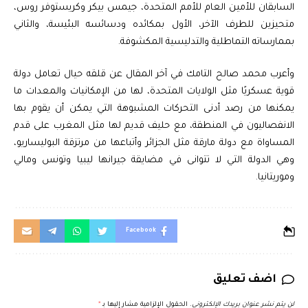
السابقان للأمين العام للأمم المتحدة، جيمس بيكر وكريستوفر روس،
متحيزين للطرف الآخر، الأول بمكائده ودسائسه البئيسة، والثاني
بممارساته التماطلية والتدليسية المكشوفة.
وأعرب محمد صالح التامك في آخر المقال عن قلقه حيال تعامل دولة
قوية عسكريًا مثل الولايات المتحدة، لها من الإمكانيات والمعدات ما
يمكنها من رصد أدنى التحركات المشبوهة التي يمكن أن يقوم بها
الانفصاليون في المنطقة، مع حليف قديم لها مثل المغرب على قدم
المساواة مع دولة مارقة مثل الجزائر وأتباعها من مرتزقة البوليساريو،
وهي الدولة التي لا تتوانى في مضايقة جيرانها ليبيا وتونس ومالي
وموريتانيا.
Facebook
اضف تعليق
لن يتم نشر عنوان بريدك الإلكتروني.
الحقول الإلزامية مشار إليها بـ
*