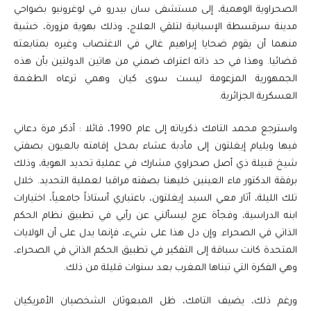
الصحراوية الوهمية، إلى مستشفى سان بيدرو في لوغرونيو بضواحي
مدينة سرقسطة الإسبانية لتلقي العلاج، وذلك بهوية مزورة، خشية
منهما أن يقوم ضحايا إبراهيم غالي في الاغتصاب وغيره بمتابعته
قضائيا. وهذا في حد ذاته اعتراف ضمني من هاتين الدولتين بأن هذه
الجمهورية المزعومة ليست سوى كيان وهمي ترعاه الطغمة
العسكرية الجزائرية.
واسترجع محمد التامك ذكرياته إلى عام 1990، قائلا : أذكر مرة دعاني
فيها ويليام إيغلتون إلى مأدبة عشاء بمحل إقامته بالعيون بصفتي
شيخ قبيلة ذي أصل صحراوي مشارك في عملية تحديد الهوية، وذلك
برفقة الدكتور ماء العينين خليهنا بصفته مراقبا لعملية التحديد. خلال
تلك الليلة، أثار معي السيد إيغلتون، باعتباري أستاذاً جامعياً، اختيارات
ابنه الدراسية، وفجأة عرج ليسألني عن رأيي في تطبيق نظام الحكم
الذاتي في الصحراء. وإن دل هذا على شيء، فإنما يدل على أن الولايات
المتحدة كانت سباقة إلى التفكير في تطبيق الحكم الذاتي في الصحراء،
وهي الفكرة التي تبناها المغرب بعد سنوات قليلة من ذلك.
ورغم ذلك، يضيف التامك، ظل المبعوثان الشخصيان الأمريكيان