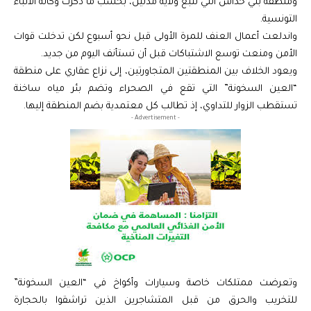
ومنطقة بني خداش التي تتبع ولاية مدنين، بحسب ما ذكرت وكالة الأنباء
التونسية.
واندلعت أعمال العنف للمرة الأولى قبل نحو أسبوع لكن تدخلت قوات
الأمن ومنعت توسع الاشتباكات قبل أن تستأنف اليوم من جديد.
ويعود الخلاف بين المنطقتين المتجاورتين، إلى نزاع عقاري على منطقة
“العين السخونة” التي تقع في الصحراء وتضم بئر مياه ساخنة
تستقطب الزوار للتداوي، إذ تطالب كل معتمدية بضم المنطقة إليها.
- Advertisement -
وتعرضت ممتلكات خاصة وسيارات وأكواخ في “العين السخونة”
للتخريب والحرق من قبل المتشاجرين الذين تراشقوا بالحجارة