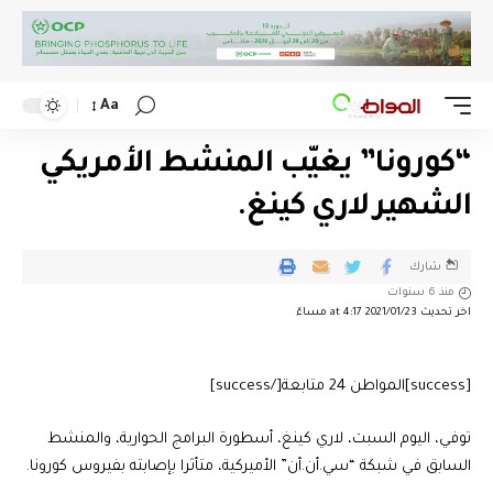
Aa
“كورونا” يغيّب المنشط الأمريكي
الشهير لاري كينغ.
شارك
منذ 6 سنوات
اخر تحديث 2021/01/23 at 4:17 مساءً
[success]المواطن 24 متابعة[/success]
توفي، اليوم السبت، لاري كينغ، أسطورة البرامج الحوارية، والمنشط
السابق في شبكة “سي.أن.أن” الأميركية، متأثرا بإصابته بفيروس كورونا.