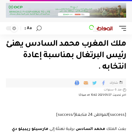
Aa
ملك المغرب محمد السادس يهنئ
رئيس البرتغال بمناسبة إعادة
انتخابه .
شارك
منذ 6 سنوات
اخر تحديث 2021/01/27 at 10:42 صباحًا
[success]المواطن 24 متابعة[/success]
بعث الملك
محمد السادس
برقية تهنئة إلى
مارسيلو ريبيلو دي