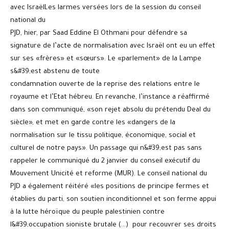
avec IsraëlLes larmes versées lors de la session du conseil
national du
PJD, hier, par Saad Eddine El Othmani pour défendre sa
signature de l’acte de normalisation avec Israël ont eu un effet
sur ses «frères» et «sœurs». Le «parlement» de la Lampe
s&#39;est abstenu de toute
condamnation ouverte de la reprise des relations entre le
royaume et l’Etat hébreu. En revanche, l’instance a réaffirmé
dans son communiqué, «son rejet absolu du prétendu Deal du
siècle», et met en garde contre les «dangers de la
normalisation sur le tissu politique, économique, social et
culturel de notre pays». Un passage qui n&#39;est pas sans
rappeler le communiqué du 2 janvier du conseil exécutif du
Mouvement Unicité et reforme (MUR). Le conseil national du
PJD a également réitéré «les positions de principe fermes et
établies du parti, son soutien inconditionnel et son ferme appui
à la lutte héroïque du peuple palestinien contre
l&#39;occupation sioniste brutale (…) pour recouvrer ses droits