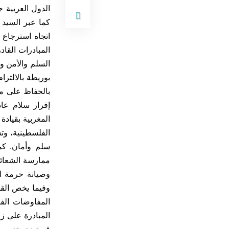
الدول العربية ج
كما عبر السيد
اتجاه استرجاع 
المبادرات القا
السلم والأمن وا
بوريطة بالالتز
بالحفاظ على مك
إقرار سلام عاد
المغربية بقياد
الفلسطينية، وت
سلم وأمان. كم
ممارسة الشعائر 
وصيانة حرمة ال
وفيما يخص القض
المفاوضات الفل
المبادرة على ز