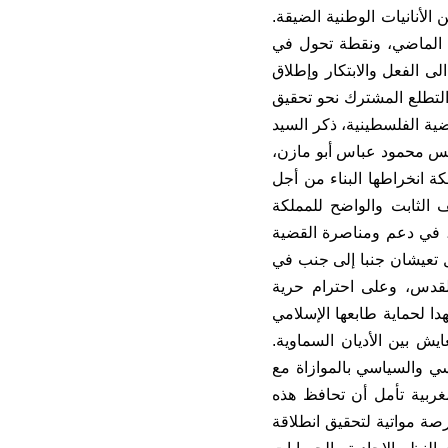
 الأنانيات الوطنية الضيقة.
ة الماضي، ونقطة تحول في
ى الفعل والابتكار وإطلاق
والتطلع المشترك نحو تحقيق
قضية الفلسطينية، ذكر السيد
ئيس محمود عباس أبو مازن،
ة انخراطها البناء من أجل
 الثابت والواضح للمملكة
، في دعم ومناصرة القضية
ل تعيشان جنبا إلى جنب في
لقدس، وعلى احترام حرية
هدا لحماية طابعها الإسلامي
يش بين الأديان السماوية.
سي والسياسي بالموازاة مع
مغربية تأمل أن تحافظ هذه
رصة مواتية لتحقيق انطلاقة