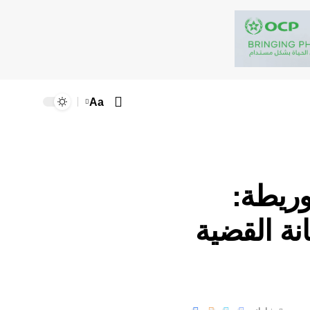
Aa
وريطة:
نة القضية