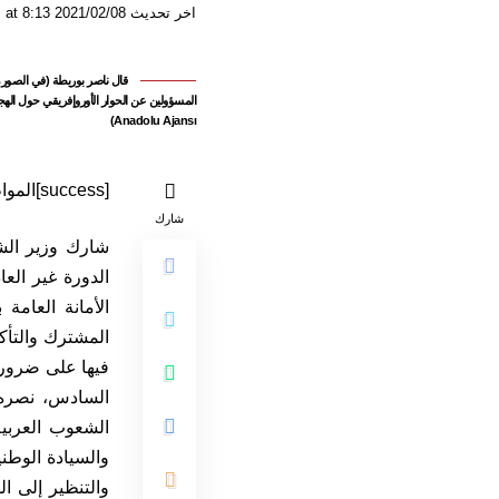
اخر تحديث 2021/02/08 at 8:13 مساءً
قال ناصر بوريطة (في الصورة)،
Anadolu Ajansı)
[success]المواطن 24 – الرباط[/success]
شارك
شارك وزير الشؤ
الأمانة العامة
المشترك والتأكي
فيها على ضرورة
السادس، نصره 
الشعوب العربية
والسيادة الوطن
والتنظير إلى ا