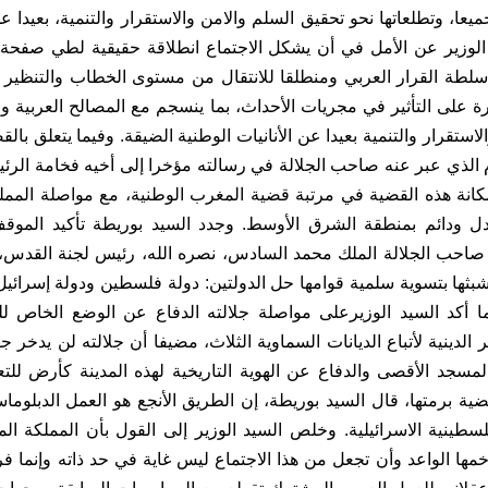
ميعا، وتطلعاتها نحو تحقيق السلم والامن والاستقرار والتنمية، بعيدا عن
 الوزير عن الأمل في أن يشكل الاجتماع انطلاقة حقيقية لطي صفح
سلطة القرار العربي ومنطلقا للانتقال من مستوى الخطاب والتنظير ال
درة على التأثير في مجريات الأحداث، بما ينسجم مع المصالح العربية 
لاستقرار والتنمية بعيدا عن الأنانيات الوطنية الضيقة. وفيما يتعلق بال
ام الذي عبر عنه صاحب الجلالة في رسالته مؤخرا إلى أخيه فخامة الر
انة هذه القضية في مرتبة قضية المغرب الوطنية، مع مواصلة المملك
ل ودائم بمنطقة الشرق الأوسط. وجدد السيد بوريطة تأكيد الموقف
ة صاحب الجلالة الملك محمد السادس، نصره الله، رئيس لجنة القدس
شبثها بتسوية سلمية قوامها حل الدولتين: دولة فلسطين ودولة إسرائي
ا أكد السيد الوزيرعلى مواصلة جلالته الدفاع عن الوضع الخاص ل
الدينية لأتباع الديانات السماوية الثلاث، مضيفا أن جلالته لن يدخر ج
مسجد الأقصى والدفاع عن الهوية التاريخية لهذه المدينة كأرض للتعا
ية برمتها، قال السيد بوريطة، إن الطريق الأنجع هو العمل الدبلوما
سطينية الاسرائيلية. وخلص السيد الوزير إلى القول بأن المملكة ال
خمها الواعد وأن تجعل من هذا الاجتماع ليس غاية في حد ذاته وإنما ف