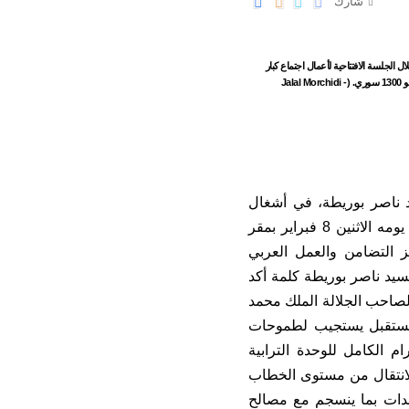
شارك
ل الجلسة الافتتاحية لأعمال اجتماع كبار
المسؤولين عن الحوار الأوروإفريقي حول الهجرة والتنمية، الذي بدأ اليوم بالعاصمة المغربية الرباط (شمال), إن لجنة حكومية خاصة في بلاده تبحث منح اللجوء لنحو 1300 سوري. (Jalal Morchidi -
يد ناصر بوريطة، في أشغال
الدورة غير العادية لمجلس جامعة الدول العربية على المستوى الوزاري، الذي انعقد يومه الاثنين 8 فبراير بمقر
يز التضامن والعمل العربي
لسيد ناصر بوريطة كلمة أكد
لصاحب الجلالة الملك محمد
 مستقبل يستجيب لطموحات
م الكامل للوحدة الترابية
الانتقال من مستوى الخطاب
أحدات بما ينسجم مع مصالح