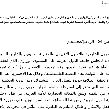
 الكاتب العام (وكيل الوزارة) لوزارة الشؤون الخارجية والتعاون المغربية، اليوم الخميس،في كلمة ألقاها بوريطة خلا
ون الخارجية والتعاون الإفريقي والمغاربة المقيمين بالخارج، الس
 بالقاهرة، عبر تقنية الفيديو. وقد تمحورت الأشغال حول “بحث تعز
د على الثوابت تجاه القضية الفلسطينية”. وخلال هذا الاجتماع، ألقى ا
 تحقيق انطلاقة جديدة للعمل العربي المشترك، وفق الرؤية الحكيمة 
الله، التي تدعو إلى استرجاع سلطة القرار العربي ورسم معالم
 في التنمية ويليق بالمكانة الحضارية للأمة العربية، في ظل الاحترا
ية للدول العربية. ومن هذا المنطلق، شدد السيد الوزير على ضرورة 
لفعل والابتكار وإطلاق المبادرات القادرة على التأثير في مجريات ال