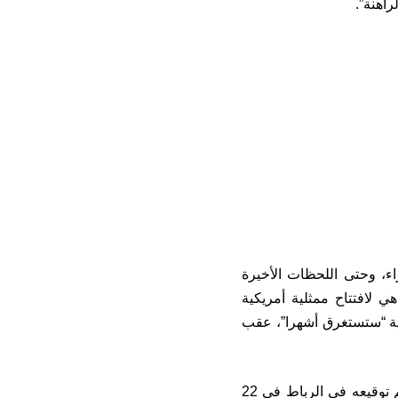
راهنة”.
ء، وحتى اللحظات الأخيرة
ي لافتتاح ممثلية أمريكية
لية “ستستغرق أشهرا”، عقب
وتندرج هذه الخطوة في إطار إعلان ثلاثي بين الولايات المتحدة والمغرب وإسرائيل تم توقيعه في الرباط في 22