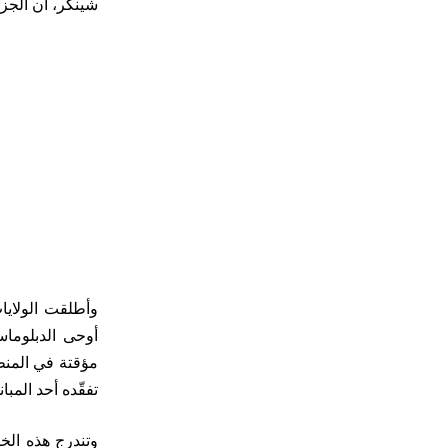
شينكر، أن الجزائ
وأطلقت الولايا
أوحى الدبلوماس
مؤقتة في المنط
تفقّده أحد المب