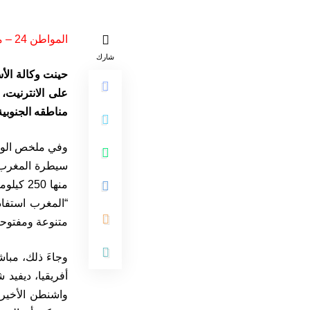
المواطن 24 – متابعة
شارك
على الانترنيت،
مناطقه الجنوبية
وفي ملخص الورق
“المغرب استفاد
متنوعة ومفتوحة؛ 
وجاءَ ذلك، مبا
أفريقيا، ديفيد 
واشنطن الأخيرة