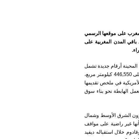
التقنية بخصوص المغرب على موقعها الرسمي
باقي المدن المغربية على
اء.
المحينة أرقام جديدة تشمل
سيطرة المغرب على الصحراء، وجاء في الملخص أن المغرب دولة ذات سيادة تمتد على 446,550 كيلومتر مربع،
الة الإستخبارات الأمريكية في ملخص تقديمها
عمل الهابطة نحو بناء سوق
بشؤون الشرق الأوسط وشمال
بأنها غير راضية على مواقف
دوم خلال استقباله ديفيد