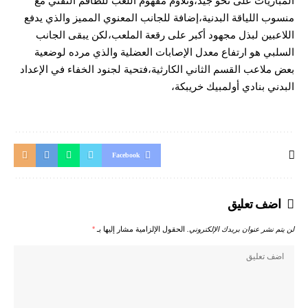
المباريات على نحو جيد،وتلاؤم مفهوم اللعب للطاقم التقني مع
منسوب اللياقة البدنية،إضافة للجانب المعنوي المميز والذي يدفع
اللاعبين لبذل مجهود أكبر على رقعة الملعب،لكن يبقى الجانب
السلبي هو ارتفاع معدل الإصابات العضلية والذي مرده لوضعية
بعض ملاعب القسم الثاني الكارثية،فتحية لجنود الخفاء في الإعداد
البدني بنادي أولمبيك خريبكة،
Facebook
اضف تعليق
لن يتم نشر عنوان بريدك الإلكتروني.
الحقول الإلزامية مشار إليها بـ
*