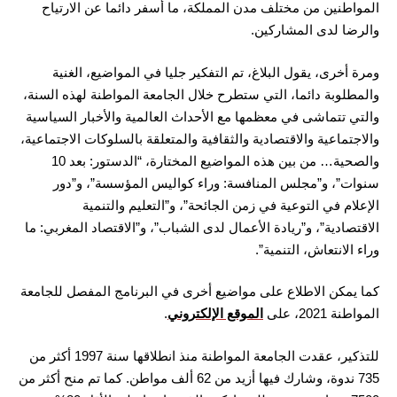
المواطنين من مختلف مدن المملكة، ما أسفر دائما عن الارتياح
والرضا لدى المشاركين.
ومرة أخرى، يقول البلاغ، تم التفكير جليا في المواضيع، الغنية
والمطلوبة دائما، التي ستطرح خلال الجامعة المواطنة لهذه السنة،
والتي تتماشى في معظمها مع الأحداث العالمية والأخبار السياسية
والاجتماعية والاقتصادية والثقافية والمتعلقة بالسلوكات الاجتماعية،
والصحية… من بين هذه المواضيع المختارة، “الدستور: بعد 10
سنوات”، و”مجلس المنافسة: وراء كواليس المؤسسة”، و”دور
الإعلام في التوعية في زمن الجائحة”، و”التعليم والتنمية
الاقتصادية”، و”ريادة الأعمال لدى الشباب”، و”الاقتصاد المغربي: ما
وراء الانتعاش، التنمية”.
كما يمكن الاطلاع على مواضيع أخرى في البرنامج المفصل للجامعة
المواطنة 2021، على
الموقع الإلكتروني
.
للتذكير، عقدت الجامعة المواطنة منذ انطلاقها سنة 1997 أكثر من
735 ندوة، وشارك فيها أزيد من 62 ألف مواطن. كما تم منح أكثر من