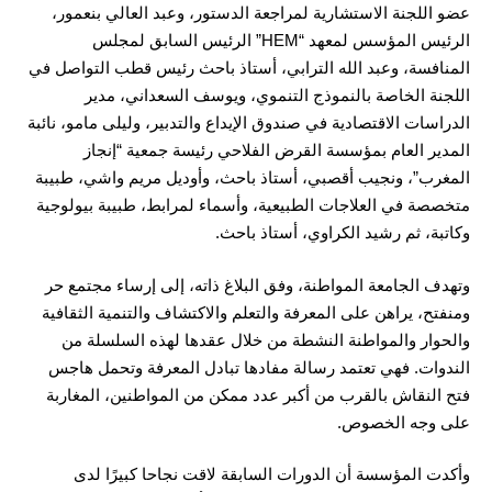
عضو اللجنة الاستشارية لمراجعة الدستور، وعبد العالي بنعمور،
الرئيس المؤسس لمعهد “HEM” الرئيس السابق لمجلس
المنافسة، وعبد الله الترابي، أستاذ باحث رئيس قطب التواصل في
اللجنة الخاصة بالنموذج التنموي، ويوسف السعداني، مدير
الدراسات الاقتصادية في صندوق الإيداع والتدبير، وليلى مامو، نائبة
المدير العام بمؤسسة القرض الفلاحي رئيسة جمعية “إنجاز
المغرب”، ونجيب أقصبي، أستاذ باحث، وأوديل مريم واشي، طبيبة
متخصصة في العلاجات الطبيعية، وأسماء لمرابط، طبيبة بيولوجية
وكاتبة، ثم رشيد الكراوي، أستاذ باحث.
وتهدف الجامعة المواطنة، وفق البلاغ ذاته، إلى إرساء مجتمع حر
ومنفتح، يراهن على المعرفة والتعلم والاكتشاف والتنمية الثقافية
والحوار والمواطنة النشطة من خلال عقدها لهذه السلسلة من
الندوات. فهي تعتمد رسالة مفادها تبادل المعرفة وتحمل هاجس
فتح النقاش بالقرب من أكبر عدد ممكن من المواطنين، المغاربة
على وجه الخصوص.
وأكدت المؤسسة أن الدورات السابقة لاقت نجاحا كبيرًا لدى