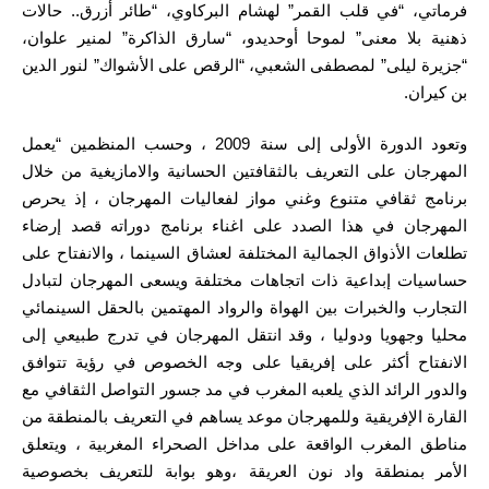
فرماتي، “في قلب القمر” لهشام البركاوي، “طائر أزرق.. حالات
ذهنية بلا معنى” لموحا أوحديدو، “سارق الذاكرة” لمنير علوان،
“جزيرة ليلى” لمصطفى الشعبي، “الرقص على الأشواك” لنور الدين
بن كيران.
وتعود الدورة الأولى إلى سنة 2009 ، وحسب المنظمين “يعمل
المهرجان على التعريف بالثقافتين الحسانية والامازيغية من خلال
برنامج ثقافي متنوع وغني مواز لفعاليات المهرجان ، إذ يحرص
المهرجان في هذا الصدد على اغناء برنامج دوراته قصد إرضاء
تطلعات الأذواق الجمالية المختلفة لعشاق السينما ، والانفتاح على
حساسيات إبداعية ذات اتجاهات مختلفة ويسعى المهرجان لتبادل
التجارب والخبرات بين الهواة والرواد المهتمين بالحقل السينمائي
محليا وجهويا ودوليا ، وقد انتقل المهرجان في تدرج طبيعي إلى
الانفتاح أكثر على إفريقيا على وجه الخصوص في رؤية تتوافق
والدور الرائد الذي يلعبه المغرب في مد جسور التواصل الثقافي مع
القارة الإفريقية وللمهرجان موعد يساهم في التعريف بالمنطقة من
مناطق المغرب الواقعة على مداخل الصحراء المغربية ، ويتعلق
الأمر بمنطقة واد نون العريقة ،وهو بوابة للتعريف بخصوصية