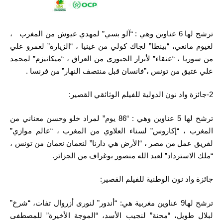
ترشح لها 6 عناوين وهي : “آلو بسي” لمهدي عيوش من المغرب ،
لغيوم مانغي، “بينطا” لجاك كولي من غينيا ، “الزيارة” لعمرو علي
من سوريا ، “عنقاء” لأبرار الجبوري من العراق ، “ميكانيزم” لمحمد
علي عتيق من تونس ،”فانسان قبل منتصف النهار” من فرنسا .
2-جائزة واد نون الدولية للفيلم الوثائقي القصير:
ترشح لها 5 عناوين وهي : “86 يوم” لمراد خلو وحسن معناني من
المغرب ، “إكاروس” لسناء العلاوي من المغرب ، “عالم موازي”
لفريق عمل من مصر ، “الأرض هي دارنا” لنعمان نعمان من تونس ،
“ملك الاسترداد” لعبد الله منصور بوغراف من الجزائر.
جائزة واد نون الوطنية للفيلم القصير:
ترشح لها9 عناوين مغربية هي: “أندور” لنورى أزروال تفات، “شرخ”
لبلال طويل، “محنة” لنجيب الأسد، “الموجة الأخيرة” للمصطفى