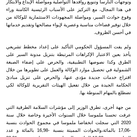
وتوجهات النارسا وتنويع روافدها التواصلية ومواصلة الإبداع والابتكار
في هذا المجال، مع التركيز على الأسباب الرئيسية الكامنة وراء
وقوع حوادث السير، ومواصلة المجهودات الاستثمارية للوكالة من
خلال توفير فضاءات مناسبة وعصرية لإيواء مصالحها وتقديم خدماتها
في أحسن الظروف.
ولم يفت المسؤول الحكومي التأكيد على إعداد مخطط تشريعي
يأخذ بعين الاعتبار الإكراهات المرتبطة بتنزيل مدونة السير على
الطرق وكذا نصوصها التطبيقية، والحرص على إضفاء الصبغة
الشمولية في تحصيل موارد الوكالة والعمل على تطويرها من خلال
اقتراح خدمات جديدة مؤدى عنها، والحرص على تنزيل مبادئ
الحكامة الجيدة من خلال تفعيل الهيئات التقريرية للوكالة لكي
تضطلع بالمهام المنوطة بها.
من جهة أخرى، تطرق الوزير إلى مؤشرات السلامة الطرقية التي
عرفت تحسنا ملموسا خلال السنوات الأخيرة وخاصة خلال سنة
2020 التي سجلت انخفاضا ملموسا في مجموع الحوادث بنسبة
-17,06 بالمائة،والحوادث المميتة بنسبة -16,98 بالمائة و عدد