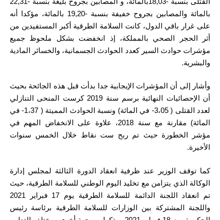
القتلى بنسبة -18,03بالمائة، و المصابين بجروح بليغة بنسبة -22,31
بالمائة والمصابين بجروح خفيفة بنسبة -19,20 بالمائة، مؤكدا أنه
على غرار باقي الدول، كانت السلامة الطرقية أكبر المستفيدين من
أثر الحجر الصحي بالمملكة، إذ انخفضت بشكل ملحوظ جميع
مؤشرات حوادث السير كعدد الحوادث الجسمانية، والخسائر المادية
والبشرية.
وأشار إلى أن المؤشرات الإيجابية جدا بدأت قبل هذه الجائحة بحيث
أن الإحصائيات النهائية برسم سنة 2019 كرست المنحى التنازلي
لعدد القتلى ( 3،05- في المائة) ونسبة الحوادث المميتة ( 1،37- في
المائة) مقارنة مع سنة 2018، علاوة على الانخفاض المهم في
مؤشر الخطورة حيث تم ربح ست نقاط خلال الخمس سنوات
الأخيرة.
كما توقف الوزير عند ظرفية انعقاد الدورة الثالثة لمجلس إدارة
الوكالة الذي يتزامن مع تخليد اليوم الوطني للسلامة الطرقية، حيث
تم انعقاد اللجنة الدائمة للسلامة الطرقية يوم 17 فبراير 2021
واللجنة المشتركة بين الوزارات للسلامة الطرقية برئاسة رئيس
الحكومة يوم 18 فبراير 2021، مذكرا من جهة أخرى بمختلف التدابير