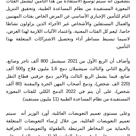
بنشعبون أنه سينم توسيع الاستفادة من هذا التأمين ليشمل الفئات
المعوزة المستفيدة من نظام المساعدة الطبية، وتحقيق التنزيل
التام للتأمين الإجباري الأساسي عن ‏المرض الخاص بفئات المهنيين
والعمال المستقلين والأشخاص غير الأجراء الذين يزاولون نشاطا
خاصا، ليعم كل الفئات المعنية، واعتماد الآليات اللازمة لهذا الغرض،
لاسيما تبسيط مساطر أداء وتحصيل الاشتراكات المتعلقة بهذا
التأمين.
وأضاف أن الربع الأول من 2021 سيشمل 800 ألف تاجر وصانع،
والربع الثاني والثالث سيشملان دمج 1,6 مليون فلاح و500 ألف
صانع، قيما يشمل الربع الثالث والأخير دمج حرفيي قطاع النقل
(220 الف شخص)، ودمج أصحاب المهن الحرة والمقننة (80 ألف
شخص)، على أن يتم في 2022 الدمج الكلي للفئات المعوزة
المستفيدة من نظام المساعدة الطبية (11 مليون مستفيد).
وعلى مستوى تعميم التعويضات العائلية، أورد الوزير أنه سيتم
تعميم التعويضات العائلية، من خلال إرساء التعويضات المتعلقة
بالحماية من المخاطر المرتبطة بالطفولة والتعويضات الجزافية
المنصوص عليهما في هذا القانون-الإطار، عبر القيام، على