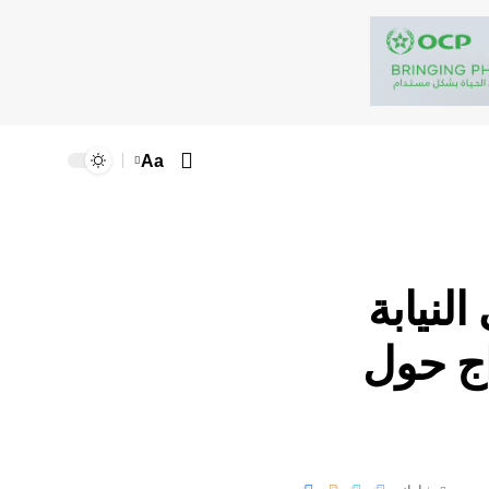
Aa
لنيابة
اج حول