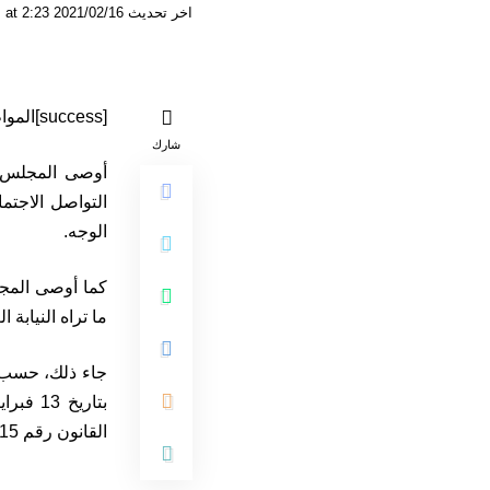
اخر تحديث 2021/02/16 at 2:23 مساءً
[success]المواطن 24/الرباط[/success]
شارك
أوصى المجلس ا
التواصل الاجتم
الوجه.
كما أوصى المجل
ما تراه النيابة
جاء ذلك، حسب بل
القانون رقم 76.15 المتعلق بإعادة تنظيم المجلس.