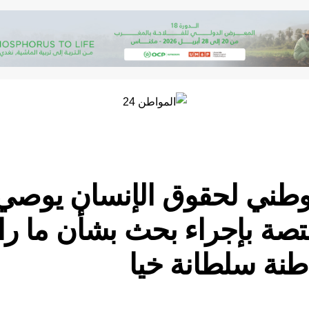
طني لحقوق الإنسان يوصي ا
ختصة بإجراء بحث بشأن ما ر
طنة سلطانة خيا