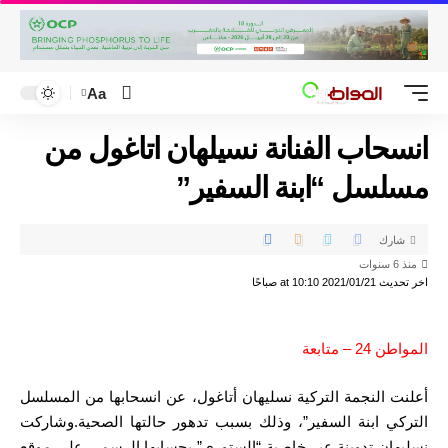
Aa
انسحاب الفنانة نسيلهان اتاغول من
مسلسل “ابنة السفير”
شارك
منذ 6 سنوات
اخر تحديث 2021/01/21 at 10:10 صباحًا
المواطن 24 – متابعة
أعلنت النجمة التركية نسليهان أتاغول، عن انسحابها من المسلسل
التركي ابنة السفير”، وذلك بسبب تدهور حالتها الصحية.وشاركت
نسليهان تدوينة عبر خاصية “الستوري” بحسابها الرسمي على موقع