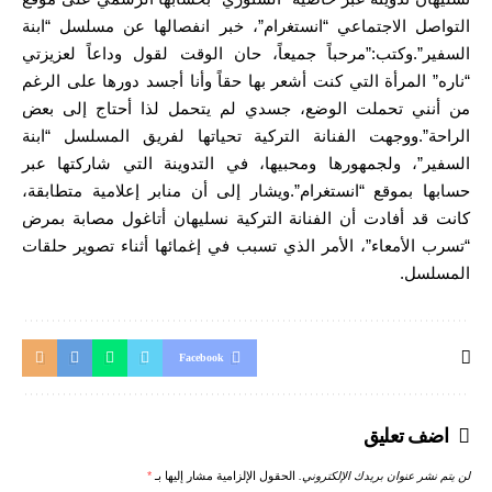
التواصل الاجتماعي “انستغرام”، خبر انفصالها عن مسلسل “ابنة
السفير”.وكتب:”مرحباً جميعاً، حان الوقت لقول وداعاً لعزيزتي
“ناره” المرأة التي كنت أشعر بها حقاً وأنا أجسد دورها على الرغم
من أنني تحملت الوضع، جسدي لم يتحمل لذا أحتاج إلى بعض
الراحة”.ووجهت الفنانة التركية تحياتها لفريق المسلسل “ابنة
السفير”، ولجمهورها ومحبيها، في التدوينة التي شاركتها عبر
حسابها بموقع “انستغرام”.ويشار إلى أن منابر إعلامية متطابقة،
كانت قد أفادت أن الفنانة التركية نسليهان أتاغول مصابة بمرض
“تسرب الأمعاء”، الأمر الذي تسبب في إغمائها أثناء تصوير حلقات
المسلسل.
Facebook
اضف تعليق
لن يتم نشر عنوان بريدك الإلكتروني.
الحقول الإلزامية مشار إليها بـ
*