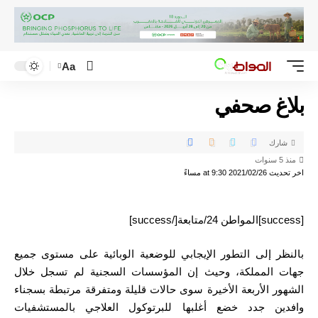
Aa
بلاغ صحفي
شارك
منذ 5 سنوات
اخر تحديث 2021/02/26 at 9:30 مساءً
[success]المواطن 24/متابعة[/success]
بالنظر إلى التطور الإيجابي للوضعية الوبائية على مستوى جميع
جهات المملكة، وحيث إن المؤسسات السجنية لم تسجل خلال
الشهور الأربعة الأخيرة سوى حالات قليلة ومتفرقة مرتبطة بسجناء
وافدين جدد خضع أغلبها للبرتوكول العلاجي بالمستشفيات