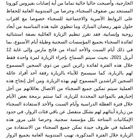
الخارجية، وأصبحت حاليا خالية تماما من أية إصابات بفيروس كورونا
المستجد بين صفوف السجناء، وحرصا من المندوبية العامة للحفاظ
على الروابط الأسرية والاجتماعية للسجناء خصوصا مع اقتراب
حلول شهر رمضان المبارك وما تنطوي عليه هذه المناسبة من أبعاد
روحية وإنسانية. فقد تقرر تنظيم الزيارة العائلية بصفة استثنائية
لفائدة السجناء بجميع المؤسسات السجنية وطيلة أيام الأسبوع، بما
في ذلك أيام السبت والأحد ابتداء من فاتح مارس وإلى غاية 12
أبريل 2021، بحيث سيتم السماح بإجراء الزيارة لمرة واحدة فقط
خلال هذه الفترة لفائدة زائرين اثنين من ذوي السجين المسموح
لهم بالزيارة، كما سيسمح للأبناء بالزيارة رفقة أحد أفراد عائلة
السجين الراشدين المسموح لهم بهذه الزيارة. ومن أجل إنجاح هذه
العملية سيتم تمكين جميع السجناء من الاتصال بعائلاتهم من أجل
إخبارهم بالمواعيد المحددة للزيارة، كما ستتم برمجة بعض الأيام
خلال فترة العطلة الدراسية وأيام السبت والأحد لاستفادة السجناء
من زيارة أبنائهم لهم بشكل منفصل عن باقي فئات الزوار، في حدود
الإمكانيات المتاحة بكل مؤسسة سجنية. وحرصا على مرور هذه
العملية في ظروف جيدة تمكن جميع السجناء من الاستفادة من
الزيارة خلال الفترة المذكورة، تهيب المندوبية العامة بجميع الزوار