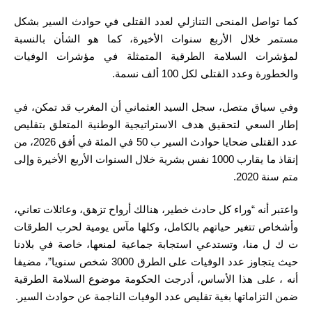
كما تواصل المنحى التنازلي لعدد القتلى في حوادث السير بشكل
مستمر خلال الأربع سنوات الأخيرة، كما هو الشأن بالنسبة
لمؤشرات السلامة الطرقية المتمثلة في مؤشرات الوفيات
والخطورة وعدد القتلى لكل 100 ألف نسمة.
وفي سياق متصل، سجل السيد العثماني أن المغرب قد تمكن، في
إطار السعي لتحقيق هدف الاستراتيجية الوطنية المتعلق بتقليص
عدد القتلى ضحايا حوادث السير ب 50 في المئة في أفق 2026، من
إنقاذ ما يقارب 1000 نفس بشرية خلال السنوات الأربع الأخيرة وإلى
متم سنة 2020.
واعتبر أنه “وراء كل حادث خطير، هنالك أرواح تزهق، وعائلات تعاني،
وأشخاص تتغير حياتهم بالكامل، وكلها مآس يومية لحرب الطرقات
ت ك ل منا، وتستدعي استجابة جماعية لمنعها، خاصة في بلادنا
حيث يتجاوز عدد الوفيات على الطرق 3000 شخص سنويا”، مضيفا
أنه ، على هذا الأساس، أدرجت الحكومة موضوع السلامة الطرقية
ضمن التزاماتها بغية تقليص عدد الوفيات الناجمة عن حوادث السير.