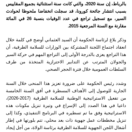
بالرباط، إن سنة 2020، والتي كانت سنة استثنائية بجميع المقاييس
بسبب انتشار جائحة كورونا، قد سجلت انخفاضا ملحوظا لحوادث
السير، مع تسجيل تراجع في عدد الوفيات بنسبة 26 في المائة
مقارنة مع السنة المرجعية 2015.
وذكر بلاغ لرئاسة الحكومة أن السيد العثماني أوضح في كلمة خلال
انعقاد اجتماع اللجنة المشتركة بين الوزارات للسلامة الطرقية، أن
هذا التراجع يعزى بالدرجة الأولى إلى التراجع المهم في حركة السير
والجولان المترتب عن التدابير الاحترازية المتخذة من طرف
السلطات العمومية خلال فترة الحجر الصحي.
وشدد رئيس الحكومة على ضرورة تعزيز هذا المنحى خلال السنة
الجارية للوصول إلى الأهداف المسطرة في أفق السنة الخامسة
من تفعيل الاستراتيجية الوطنية للسلامة الطرقية (2017-2026)،
داعيا في هذا الصدد إلى الإسراع في وتيرة تنزيل مكونات هذه
الاستراتيجية وفق ما تم تسطيره في البرنامج التنفيذي، وكذا إلى
تنزيل مخططات عمل جهوية ذات بعد محلي، تتم بلورتها في إطار
أشغال اللجن الجهوية للسلامة الطرقية برئاسة الولاة، من أجل إيجاد