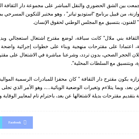
 جمعت بين الشق الحضوري والنقل المباشر على مجموعة دار الثقافة الف
زنة، من قبيل برنامج “استوديو تياتر” ، وهو مختبر للتكوين المسرحي 
” للفنون، بتنسيق مع المجلس الوطني لحقوق الإنسان.
الثقافة بني ملال” كانت سباقة، لوضع مقترح اشتغال استعجالي وبد
 اعتمادا على مقترحات منهجية وبناء على خطوات إجرائية واضحة (
إعلان الحجر الصحي، بدون تردد، وشرعنا مباشرة في الاشتغال على مقتر
، وبتنسيق مع السلطات المحلية”.
زه بكون مقترح دار الثقافة ” كان محفزا للمبادرات الرسمية الموالية
عن بعد، وبما يتلاءم وتغيرات الوضعية الوبائية…، وهو الأمر الذي تج
 بتقديم مقترحات بديلة لاشتغالها عن بعد، باحترام تام لمعايير الوقاية وا
Facebook