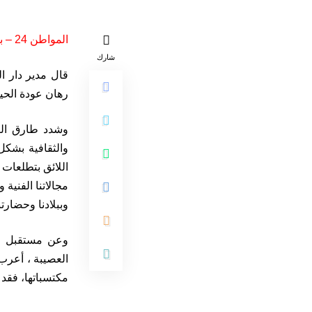
المواطن 24 – بني ملال
شارك
قال مدير دار ا
رهان عودة الحيا
وشدد طارق الرب
والثقافية بشكل
اللائق بتطلعات 
وببلادنا وحضارتن
وعن مستقبل ال
العصيبة ، أعرب 
مكتسباتها، فقد 