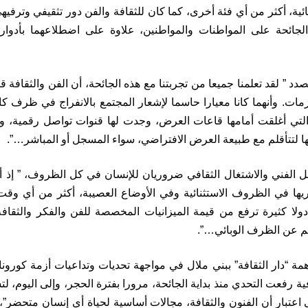
قائية، أكثر من أي فئة أخرى، كما كان للثقافة والفن دور تثقيفي وتر
الجائحة على المواطنات والمواطنين، علاوة على اضطلاعهما بأدوار إ
دد ” لقد تعلمنا جميعا من تجربتنا مع هذه الجائحة، أن الفن والثقافة ق
زمات. وأنهما كانا معيارا حاسما لإشعار المجتمع بالانفراج في ظرف ك
لتي أغلقت أمامها قاعات العرض، وجدت لها قنوات تواصل رقمية، و
لتتأقلم مع طبيعة العرض الافتراضي، سواء المسجل أو المباشر…”.
 الفني والاشتغال الثقافي ضروريان للإنسان في كل الظروف، ” إذ أن 
يها في الظروف الاستثنائية وفي الأوضاع العصيبة، أكثر من أي وقت
دولا كثيرة ترفع من قيمة الميزانيات المخصصة للفن والفكر والثقا
جم عن الظرف الوبائي…”.
“دار الثقافة” ببني ملال في مواجهة تحديات وتداعيات أزمة كورونا، أ
ة رفعت التحدي منذ بداية الجائحة، مرورا بفترة الحجر، وإلى اليوم، 
اعتبار أن الفنون والثقافة، مجالات أساسية لحياة أي إنسان متحضر”، 