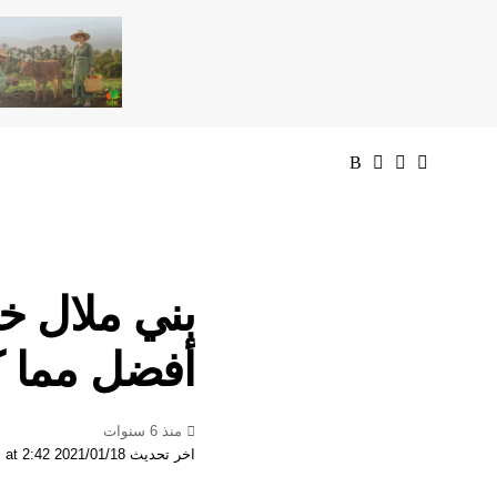
بني ملال خن
أفضل مما كا
منذ 6 سنوات
اخر تحديث 2021/01/18 at 2:42 مساءً