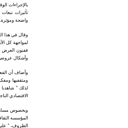
بالإجراءات الو
تأثيرات تبعات 
واضحة ومؤثرة.
وقال في هذا الص
لمواجهة كل الأ
ففنون العرض ا
وأشكال عروضها 
وأضاف أن الفعل
ومثقفيها ومفكر
لذلك ” شاهدنا 
الاقتصادي النا
وبخصوص مساهمة 
المؤسسة الثقافي
الظروف، ” على 