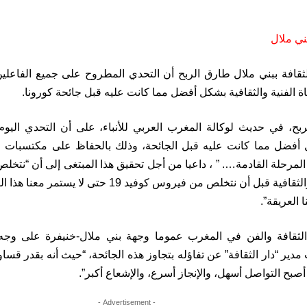
لثقافة ببني ملال طارق الربح أن التحدي المطروح على جميع الفاعلين 
ة الفنية والثقافية بشكل أفضل مما كانت عليه قبل جائحة كورونا.
ح، في حديث لوكالة المغرب العربي للأنباء، على أن التحدي اليوم هو
 أفضل مما كانت عليه قبل الجائحة، وذلك بالحفاظ على مكتسبات الم
المرحلة القادمة…. ” ، داعيا من أجل تحقيق هذا المبتغى إلى أن “نتخ
مجالاتنا الفنية والثقافية قبل أن نتخلص من فيروس كوفي
ا العريقة”.
ثقافة والفن في المغرب عموما وجهة بني ملال-خنيفرة على وجه
مدير “دار الثقافة” عن تفاؤله بتجاوز هذه الجائحة، “حيث أنه بقدر قساو
أصبح التواصل أسهل، والإنجاز أسرع، والإشعاع أكبر”.
- Advertisement -