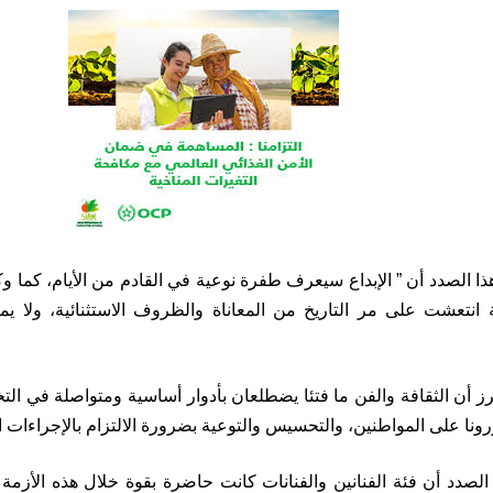
ذا الصدد أن ” الإبداع سيعرف طفرة نوعية في القادم من الأيام، كما وك
ة انتعشت على مر التاريخ من المعاناة والظروف الاستثنائية، ولا ي
برز أن الثقافة والفن ما فتئا يضطلعان بأدوار أساسية ومتواصلة في ا
ونا على المواطنين، والتحسيس والتوعية بضرورة الالتزام بالإجراءات ال
لصدد أن فئة الفنانين والفنانات كانت حاضرة بقوة خلال هذه الأزمة