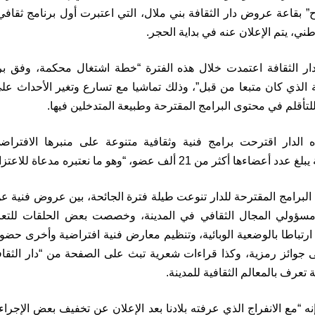
” بقاعة عروض دار الثقافة بني ملال، التي اعتبرت أول برنامج ثقافي 
ني، يتم الإعلان عنه في بداية الحجر.
دار الثقافة اعتمدت خلال هذه الفترة “خطة اشتغال محكمة، وفق ب
ة الذي كان متبعا من قبل”، وذلك تماشيا مع تسارع وتغير الأحداث عل
للتأقلم في محتوى البرامج المقترحة وطبيعة المتدخلين فيها.
الدار اقترحت برامج فنية وثقافية متنوعة على منبرها الافتر
ر من 21 ألف عضو، “وهو ما نعتبره مدعاة للاعتزاز لنا وللقطاع..”.
 البرامج المقترحة للدار تنوعت طيلة فترة الجائحة، بين عروض فنية ع
ومسؤولي المجال الثقافي في المدينة، وخصصت بعض الحلقات للتع
 ارتباطا بالوضعية الوبائية، وتنظيم معارض فنية افتراضية وأخرى حضو
جوائز رمزية، وكذا قراءات شعرية تبث على الصفحة من “دار الثقافة
عرف بالمعالم الثقافية للمدينة.
نه “مع الانفراج الذي عرفته بلادنا بعد الإعلان عن تخفيف بعض الإجراء