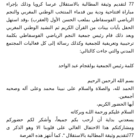
77 لتقديم وثيقة المطالبة بالاستقلال عرسا كرويا وذلك بإجراء
مباراة افتتاحية ودية بين قدماء المنتخب الوطني المغربي والنجم
الرياضي الفوسفاطي بملعب الحسن الأول (العقرب) ،وقد استهل
الحفل بآيات بينات من القرآن الكريم ثم النشيد الوطني المغربي
وبعد ذلك قام رئيس جمعية النجم الرياضي الفوسفاطي بكلمة
ترحيبية وتعريفية للجمعية وكذلك رسالة إلى كل فعاليات المجتمع
المدني والتي جاءت كالتالي:
كلمة رئيس الجمعية بولقجام عبد الواحد
بسم الله الرحمن الرحيم
الحمد لله، والصلاة والسلام على نبينا محمد وعلى آله وصحبه
أجمعين.
أيها الحضور الكريم،
السلام عليكم ورحمة اللـه وبركاته
يسعدني بداية أن أرحب بكم جميعاً، وأشكر لكم حضوركم
ومشاركتكم هذا الاحتفال الغالي على قلوبنا الا وهو الذكر ى
77لتقديم وثيقة المطالبة بالاستقلال “. كما أنتهز هذه الفرصة