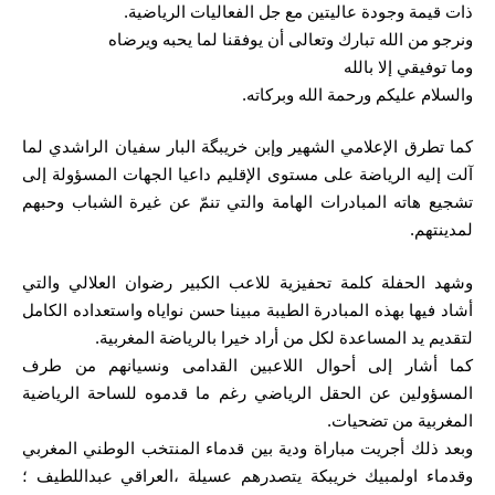
ذات قيمة وجودة عاليتين مع جل الفعاليات الرياضية.
ونرجو من الله تبارك وتعالى أن يوفقنا لما يحبه ويرضاه
وما توفيقي إلا بالله
والسلام عليكم ورحمة الله وبركاته.
كما تطرق الإعلامي الشهير وإبن خريبگة البار سفيان الراشدي لما
آلت إليه الرياضة على مستوى الإقليم داعيا الجهات المسؤولة إلى
تشجيع هاته المبادرات الهامة والتي تنمّ عن غيرة الشباب وحبهم
لمدينتهم.
وشهد الحفلة كلمة تحفيزية للاعب الكبير رضوان العلالي والتي
أشاد فيها بهذه المبادرة الطيبة مبينا حسن نواياه واستعداده الكامل
لتقديم يد المساعدة لكل من أراد خيرا بالرياضة المغربية.
كما أشار إلى أحوال اللاعبين القدامى ونسيانهم من طرف
المسؤولين عن الحقل الرياضي رغم ما قدموه للساحة الرياضية
المغربية من تضحيات.
وبعد ذلك أجريت مباراة ودية بين قدماء المنتخب الوطني المغربي
وقدماء اولمبيك خريبكة يتصدرهم عسيلة ،العراقي عبداللطيف ؛