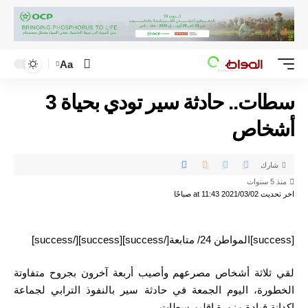
Aa
سطات.. حادثة سير تودي بحياة 3
أشخاص
شارك
منذ 5 سنوات
اخر تحديث 2021/03/02 at 11:43 صباحًا
[success]المواطن 24/ متابعة[/success][success][/success]
لقي ثلاثة أشخاص مصرعهم وأصيب أربعة آخرون بجروح متفاوتة
الخطورة، اليوم الجمعة في حادثة سير بالنفوذ الترابي لجماعة
اكدانة قيادة مزورة إقليم سطات.