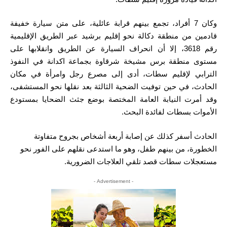
وكان 7 أفراد، تجمع بينهم قرابة عائلية، على متن سيارة خفيفة
قادمين من منطقة دكالة نحو إقليم برشيد عبر الطريق الإقليمية
رقم 3618، إلا أن انحراف السيارة عن الطريق وانقلابها على
مستوى منطقة برس مشيخة شرقاوة بجماعة اكدانة في النفوذ
الترابي لإقليم سطات، أدى إلى مصرع رجل وامرأة في مكان
الحادث، في حين توفيت الضحية الثالثة بعد نقلها نحو المستشفى،
وقد أمرت النيابة العامة المختصة بوضع جثث الضحايا بمستودع
الأموات بسطات لفائدة البحث.
الحادث أسفر كذلك عن إصابة أربعة أشخاص بجروح متفاوتة
الخطورة، من بينهم طفل، وهو ما استدعى نقلهم على الفور نحو
مستعجلات سطات قصد تلقي العلاجات الضرورية.
- Advertisement -