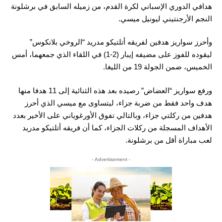
هدافي الدوري الإسباني لكرة القدم، من زميله السابق في برشلونة
النجم الأرجنتيني ليونيل ميسي.
وأحرز سواريز هدفين لفريقه أتلتيكو مدريد “الروخي بلانكوس”
ليقوده للفوز على مضيفه إيبار (2-1) في اللقاء الذي جمعهما، أمس
الخميس، ضمن الجولة 19 من الليغا.
ورفع سواريز “العضاض” رصيده بعد هذه الثنائية إلى 11 هدفا منها
هدف واحد فقط من ضربة جزاء، ليتساوى مع ميسي الذي أحرز
هدفين من ركلتي جزاء، وبالتالي تفوق الأورغوياني على الأخير بعدد
الأهداف المسجلة من ركلات الجزاء، كما أن فريقه أتلتيكو مدريد
لعب مباراة أقل من برشلونة.
- Advertisement -