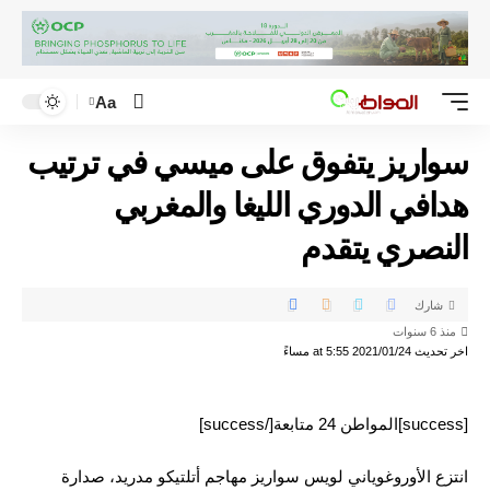
Aa
سواريز يتفوق على ميسي في ترتيب
هدافي الدوري الليغا والمغربي
النصري يتقدم
شارك
منذ 6 سنوات
اخر تحديث 2021/01/24 at 5:55 مساءً
[success]المواطن 24 متابعة[/success]
انتزع الأوروغوياني لويس سواريز مهاجم أتلتيكو مدريد، صدارة