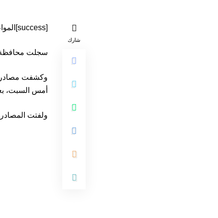
[success]المواطن 24-متابعة[/success]
شارك
سجلت محافظة إب
أمس السبت، بعي
ولفتت المصادر 