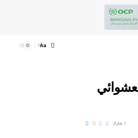
Aa
لعشوائي
شارك