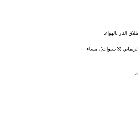
 النار بالهواء.
وكشفت مصادر محلية في تصريحات لـ”المشهد العربي” عن إصابة الطفلة منار عصام الريماني (3 سنوات)، مساء
.