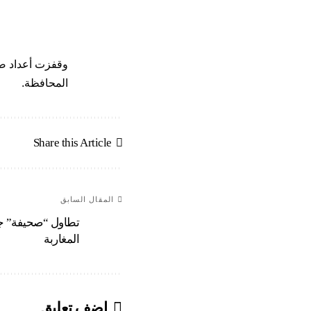
وقفزت أعداد ضح
المحافظة.
Share this Article
المقال السابق
تطاول “صحيفة” جز
المغاربة
اضف تعليق