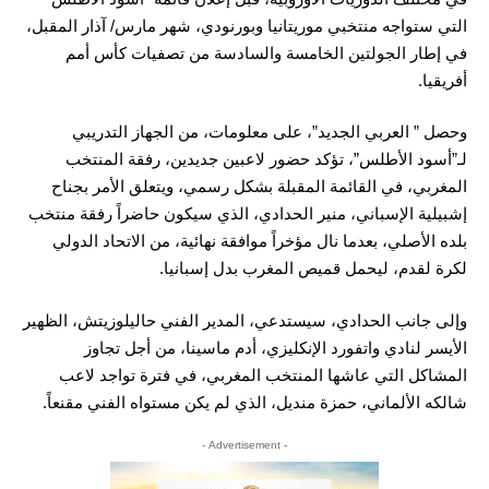
التي ستواجه منتخبي موريتانيا وبورنودي، شهر مارس/ آذار المقبل،
في إطار الجولتين الخامسة والسادسة من تصفيات كأس أمم
أفريقيا.
وحصل ” العربي الجديد”، على معلومات، من الجهاز التدريبي
لـ”أسود الأطلس”، تؤكد حضور لاعبين جديدين، رفقة المنتخب
المغربي، في القائمة المقبلة بشكل رسمي، ويتعلق الأمر بجناح
إشبيلية الإسباني، منير الحدادي، الذي سيكون حاضراً رفقة منتخب
بلده الأصلي، بعدما نال مؤخراً موافقة نهائية، من الاتحاد الدولي
لكرة لقدم، ليحمل قميص المغرب بدل إسبانيا.
وإلى جانب الحدادي، سيستدعي، المدير الفني حاليلوزيتش، الظهير
الأيسر لنادي واتفورد الإنكليزي، أدم ماسينا، من أجل تجاوز
المشاكل التي عاشها المنتخب المغربي، في فترة تواجد لاعب
شالكه الألماني، حمزة منديل، الذي لم يكن مستواه الفني مقنعاً.
- Advertisement -