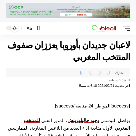
Aa
لاعبان جديدان بأوروبا يعززان صفوف
المنتخب المغربي
شارك
منذ 5 سنوات
اخر تحديث 2021/02/21 at 6:10 مساءً
[success]المواطن 24-متابعة[/success]
يواصل البوسني
وحيد حاليلوزيتش
، المدير الفني
للمنتخب
المغربي
الأول، متابعة أداء العديد من اللاعبين المغاربة، الممارسين
في مختلف الدوريات الأوروبية، قبل إعلان قائمة “أسود الأطلس”