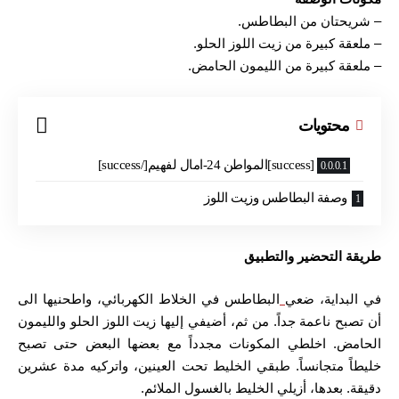
– شريحتان من البطاطس.
– ملعقة كبيرة من زيت اللوز الحلو.
– ملعقة كبيرة من الليمون الحامض.
محتويات
[success]المواطن 24-امال لفهيم[/success]
وصفة البطاطس وزيت اللوز
طريقة التحضير والتطبيق
في البداية، ضعي
البطاطس في الخلاط الكهربائي، واطحنيها الى
أن تصبح ناعمة جداً. من ثم، أضيفي إليها زيت اللوز الحلو والليمون
الحامض. اخلطي المكونات مجدداً مع بعضها البعض حتى تصبح
خليطاً متجانساً. طبقي الخليط تحت العينين، واتركيه مدة عشرين
دقيقة. بعدها، أزيلي الخليط بالغسول الملائم.