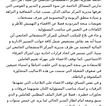
تدارس المشاكل الناجمة عن سوء التسيير و التدبير و الفوضى التي
تعرفها مديرية المركز سالف الذكر، بسبب غياب الشفافية و النزاهة
و سيادة منطق الزبونية و المحسوبية في صرف مستحقات
تعويضات منحة المردودية فضلا عن الاقصاء و التهميش للأطر و
الكفاءات في التعيين في مناصب المسؤولية .
و جاء في بلاغ للمكتب المحلي للمركز الاستشفائي الجامعي أبن
سينا أنه بعد نقاش مستفيض شمل كافة جوانب التسيير الادارية و
المالية المعتمد من طرف مديرية المركز الاستشفائي الجامعي ابن
سينا، التي تستمر في اتخاذ قرارات احادية دون اشراك الفرقاء
الاجتماعيين ،كما توقف الاعضاء على مهزلة تقييم العاملين
للاستفادة من منحة المردودية التي خلفت احباطا و استياء عميقين
في صفوف الشغيلة التي سىمت من هذه الاساليب المتجاوزة
المكشوفة و الباطلة،
و في نفس السياق توقف الاعضاء على التلاعبات التي تشهدها
الترقيات و اسناد مناصب المسؤولية اللتان تشوبهما خروقات و
تجاوزات خطيرة ، فضلا عن اقبار الملف المطلبي للعاملين و الذي
سبق وضعه امام انظار المدير الحالي لما يزيد عن خمس سنوات و