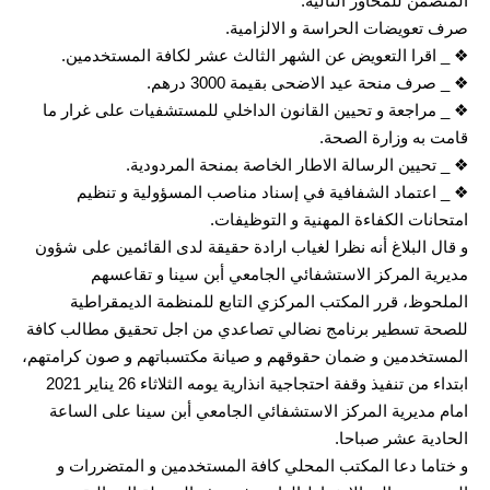
المتضمن للمحاور التالية:
صرف تعويضات الحراسة و الالزامية.
❖ _ اقرا التعويض عن الشهر الثالث عشر لكافة المستخدمين.
❖ _ صرف منحة عيد الاضحى بقيمة 3000 درهم.
❖ _ مراجعة و تحيين القانون الداخلي للمستشفيات على غرار ما
قامت به وزارة الصحة.
❖ _ تحيين الرسالة الاطار الخاصة بمنحة المردودية.
❖ _ اعتماد الشفافية في إسناد مناصب المسؤولية و تنظيم
امتحانات الكفاءة المهنية و التوظيفات.
و قال البلاغ أنه نظرا لغياب ارادة حقيقة لدى القائمين على شؤون
مديرية المركز الاستشفائي الجامعي أبن سينا و تقاعسهم
الملحوظ، قرر المكتب المركزي التابع للمنظمة الديمقراطية
للصحة تسطير برنامج نضالي تصاعدي من اجل تحقيق مطالب كافة
المستخدمين و ضمان حقوقهم و صيانة مكتسباتهم و صون كرامتهم،
ابتداء من تنفيذ وقفة احتجاجية انذارية يومه الثلاثاء 26 يناير 2021
امام مديرية المركز الاستشفائي الجامعي أبن سينا على الساعة
الحادية عشر صباحا.
و ختاما دعا المكتب المحلي كافة المستخدمين و المتضررات و