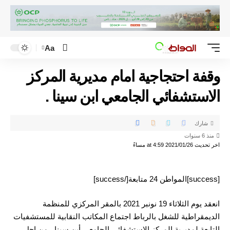
Aa
وقفة احتجاجية امام مديرية المركز
الاستشفائي الجامعي ابن سينا .
شارك
منذ 6 سنوات
اخر تحديث 2021/01/26 at 4:59 مساءً
[success]المواطن 24 متابعة[/success]
انعقد يوم الثلاثاء 19 نونبر 2021 بالمقر المركزي للمنظمة
الديمقراطية للشغل بالرباط اجتماع المكاتب النقابية للمستشفيات
التابعة لمديرية المركز الاستشفائي الجامعي أبن سينا ، من اجل