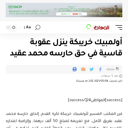
Aa
أولمبيك خريبكة ينزل عقوبة
قاسية في حق حارسه محمد عقيد
شارك
منذ 5 سنوات
اخر تحديث 2021/05/04 at 2:02 مساءً
[success]المواطن24[/success]
قرر المكتب المسير لأولمبيك خريبكة لكرة القدم، إلحاق حارسه محمد
عقيد بفريق الأمل، مع تغريمه لمبلغ 50 ألف درهما، وإلزامية اعتذاره