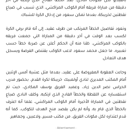
بالفيديو لكل مكونات النادي، بعد الخطأ الفادح الذي ارتكبه في آخر
دقيقة من مباراة فريقه أمام الكوكب المراكشي، الذي تسبب في ضياع
نقطتين لخريبكة، بعدما تمكن سعود من إدخال الكرة للشباك.
وتعود تفاصيل الخطأ المرتكب من طرف عقيد، إلى أنه قام برمي الكرة
لكسب بعد الوقت في آخر دقيقة من المباراة التي جمعت فريقه
بالكوكب المراكشي، ظنا منه أن الحكم أعلن عن ضربة خطأ حسب
تعبيره، ما جعل محمد سعود لاعب الكوكب يقتنص الفرصة ويسجل
هدف التعادل.
وجاءت العقوبة المفروضة على عقيد، بعدما مثل عشية أمس الإثنين
أمام المكتب المديري لنادي أولمبيك خريبكة لكرة القدم، بحضور مدرب
الحراس نصر الدين زياد، وعميد الفريق يوسف المكادي، حيث تم
استفساره عن اللقطة والخطأ الفادح الذي ارتكبه، وكلف النادي ضياع
نقطتين في المباراة الأخيرة أمام الكوكب المراكشي، علما أنه اعترف
بالخطأ الذي قام به، وأنه لم يكن يقصد منح الهدف للكوكب، كما أنه
قدم اعتذاره لكل مكونات الفريق، من مكتب مسير، ولاعبين، وجماهير.
- Advertisement -