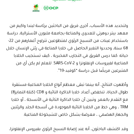
ولتحديد هذه الأسباب، أجرى فريق من الباحثين برئاسة ليندا واكيم من
معهد بيتر دوهرتي للعدوى والمناعة بجامعة ملبورن الأسترالية، دراسة
باستخدام عينات من النسيج الرئوي لمتطوعين تتراوح أعمارهم من 22-
68 سنة، وحددوا التغير الحاصل في خلايا المناعة في رئتي الإنسان خلال
حياته. كما درس الفريق في التجارب المخبرية ، كيف تستجيب الخلايا
المناعية لفيروسات الإنفلونزا و SARS-CoV-2. للعلم لم يكن أي من
المتبرعين مريضًا قبل دراسة “كوفيد-19”.
وأظهرت النتائج، أنه بينما تبقى معظم أنواع الخلايا المناعية مستقرة
طوال الحياة، تنخفض أعداد خلايا الذاكرة التائية و CD8 (كتلة التمايز8)
مع التقدم بالعمر. وتبين أن خلايا الذاكرة التائية في الأنسجة ، أو خلايا
TRM ، وهي خط من الخلايا التائية الموجودة في أنسجة الجلد والرئتين
والجهاز الهضمي ، معرضة بشكل خاص للشيخوخة المناعية.
وقد اكتشف الباحثون، أنه عند إصابة النسيج الرئوي بفيروس الإنفلونزا،