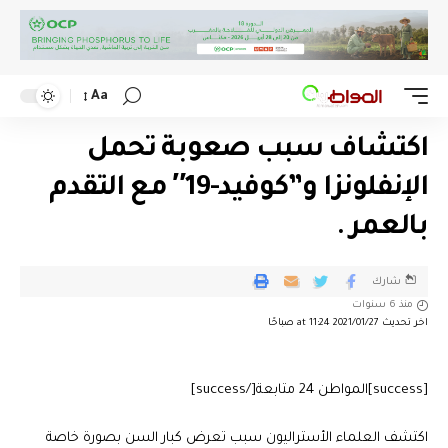
Aa
اكتشاف سبب صعوبة تحمل
الإنفلونزا و”كوفيد-19″ مع التقدم
بالعمر .
شارك
منذ 6 سنوات
اخر تحديث 2021/01/27 at 11:24 صباحًا
[success]المواطن 24 متابعة[/success]
اكتشف العلماء الأستراليون سبب تعرض كبار السن بصورة خاصة