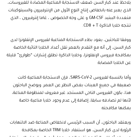
يلاحظ عند كبار السن ضعف الاستجابة المناعية المضادة للفيروسات،
الذي يعبر عنه بانخفاض إنتاج النوع الأول من الإنترفيرون والسيتوكينات
متعددة الببتيد GM-CSF و على وجه الخصوص ، غاما إنترفيرون ، الذي
تنتجه خلايا الذاكرة CD8 + T.
ووفقا للباحثين، يعود بطء الاستجابة المناعية لفيروس الإتفلونزا لدى
كبار السن، إلى أنه مع التقدم بالعمر تقل أعداد الخلايا التائية الخاصة
بمكافحة فيروس الإنفلونزا، وخلايا الذاكرة تطلق إشارات “طوارئ” قليلة
عن الخلايا المصابة.
وأما بالنسبة لفيروس SARS-CoV-2، فإن الاستجابة المناعية كانت
ضعيفة في جميع العينات بغض النظر عن العمر. ويوضح الباحثون
هذا، بكون الفيروس التاجي المستجد غير معروف لمنظومة المناعة،
لأنها لم تصادفه سابقا، إضافة إلى عدم وجود خلايا مناعية خاصة
يمكنها مكافحته.
ويعتقد الباحثون، أن السبب الرئيسي لانخفاض المناعة ضد الالتهابات
الرئوية لدى كبار السن، هو استنفاد خلايا TRM الخاصة بمكافحة