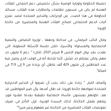
حصيلة الحكومة ولوزارة الوصية بشأن تخصيص دعم اجتماعي للفئات
الهشة لم يكن في مستوى تطلعات وانتظارات هذه الفئات، مسائلا
الحكومة في هذا الصدد، عن الإجراءات والتدابير المتخذة قصد تعزيز
اَليات الدعم الاجتماعي لصالح الفئات الهشة والمتضررة من جائحة
كورونا.
وقال النائب البرلماني، في مداخلة وجهها ، لوزيرة التضامن والتنمية
الاجتماعية والمساواة والأسرة، خلال جلسة الأسئلة الشفوية، التي
عقدت بعد زوال اليوم الاثنين 8 فبراير 2021، (قال) ” دعم 6 مليون جد
مهم، ولكن عملكم جد ضئيل، لأننا نلاحظ أنه في الوقت الذي وصل فيه
عدد العاطلين إلى مليون 429 ألف عاطل، أي بزيادة من 9 إلى 11.9 في
المائة”.
وأضاف اللبار، ” زيادة على ذلك يجب أن تعرفوا أن التدابير الاحترازية
المتخذة لمواجهة جائحة كورونا، قد طال أمدها، وأن صبر المواطنين قد
نفذ، لكونهم يعيشون مأساة اجتماعية حقيقية بعدما فقدوا مورد
رزقهم بفعل الجائحة، لذلك السيدة الوزيرة، فإن التأخر في صرف
تعويضات الفئات المتضررة من الجائحة غير مفهوم وغير مبرر؟”