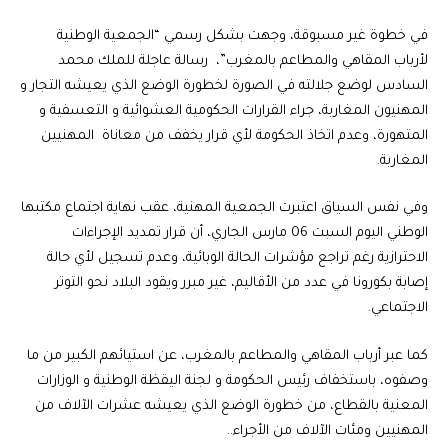
في خطوة غير مسبوقة، وجهت بشكل رسمي “الجمعية الوطنية
لأرباب المقاهي والمطاعم بالمغرب”، رسالة عاجلة للملك محمد
السادس لوضع جلالته في الصورة لخطورة الوضع الذي يعيشه التجار و
المهنيون المغاربة، جراء القرارات الحكومية العشوائية و التعسفية و
المتهورة، وعدم اتخاذ الحكومة لأي قرار يخفف من معاناة المهنيين
المغاربة.
وفي نفس السياق اعتبرت الجمعية المهنية، عقب نهاية اجتماع مكتبها
الوطني اليوم السبت 06 مارس الجاري، أن قرار تمديد الإجراءات
الاحترازية رغم تراجع مؤشرات الحالة الوبائية، وعدم تسجيل لأي حالة
إصابة بكورونا في عدد من الأقاليم، غير مبرر ويقود البلاد نحو التوتر
الاجتماعي.
كما عبر أرباب المقاهي والمطاعم بالمغرب، عن استيائهم الكبير من ما
وصفوه، باستخفاف رئيس الحكومة و لجنة اليقظة الوطنية و الوزارات
المعنية بالقطاع، من خطورة الوضع الذي يعيشه عشرات الآلاف من
المهنيين ومئات الآلاف من الأجراء..