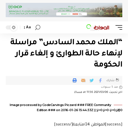
Aa
“الملك محمد السادس” مراسلة
لإنهاء حالة الطوارئ و إلغاء قرار
الحكومة
شارك
منذ 5 سنوات
اخر تحديث 2021/03/06 at 11:56 مساءً
Image processed by CodeCarvings Piczard ### FREE Community
Edition ### on 2016-01-26 15:44:33Z | | ÿ>0.ÿ=0-ÿ>0,ÿl[I0
[success]المواطن 24/متابعة[/success]