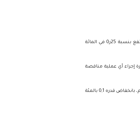
أفاد بنك المغرب بأن سعر صرف الدرهم تراجع بنسبة 0,27 بالمئة أمام الأورو، وارتفع بنسبة 25ر0 في المائة
ترة إجراء أي عملية مناقصة
وسجل المصدر ذاته أنه في 23 أبريل الجاري، بلغت الأصول الاحتياطية 9ر303 مليار درهم، بانخفاض قدره 0,1 بالمئة