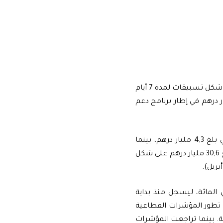
وأضاف بنك المغرب أنه ضخ ما مجموعه 69,3 مليار درهم، منها 25,2 مليار درهم على شكل تسبيقات لمدة 7 أيام
ض، و 15 مليار درهم على شكل عمليات لإعادة الشراء، و 29,1 مليار درهم في إطار برنامج دعم
وعلى مستوى السوق البنكية، سجل المصدر نفسه أن متوسط حجم التداول اليومي بلغ 4,3 مليار درهم، بينما
استقر المعدل البنكي في 5ر1 المائة في المتوسط، لافتا إلى أن بنك المغرب ضخ مبلغ 30,6 مليار درهم على شكل
 البورصة، أفادت المذكرة بأن مؤشر “مازي” سجل ارتفاعا بـ 9ر0 في المائة، ليسجل منذ بداية
، إلى تطور المؤشرات القطاعية
بـ 4,2 بالمئة، و”الأغذية الزراعية” بـ 2,5 بالمئة، و “الأبناك” بـ 0,5 بالمئة. بينما تراجعت المؤشرات