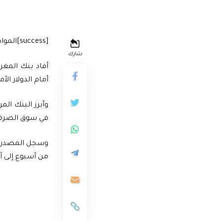
[success]المواطن24[/success]
شارك
أمام الدولار الأمريكي، خلا
وأبرز البنك ال
في سوق الصرف
من أسبوع إلى آخر، وارتفاع بن