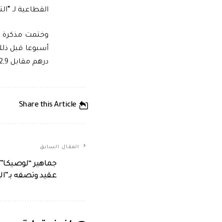
القطاعية لـ “الترفيه والفن
درهم مقابل 92,9 مليون درهم خلال الأسبوع الذي سبقه.
Share this Article
المقال السابق
جماهير “لوصيكا”
عقيد وتصفه بـ”ال