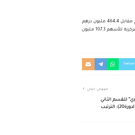
وختمت مذكرة بنك المغرب بأن الحجم الإجمالي للمبادلات ارتفع ب 537,1 مليون درهم مقابل 464,4 مليون درهم
أسبوعا قبل ذلك، فيما بلغ الحجم اليومي المتوسط للمبادلات المنجزة في السوق المركزية للأسهم 107,3 مليون
Twitter
المقالي التالي
وي” للقسم الثاني
ورة20): الترتيب