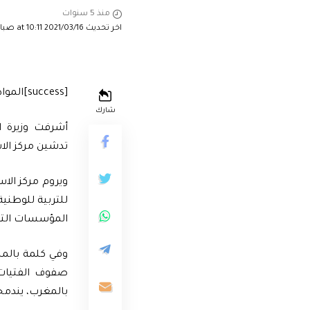
منذ 5 سنوات
اخر تحديث 2021/03/16 at 10:11 صباحًا
[success]المواطن24-سناء كباسي[/success]
شارك
أشرفت وزيرة ال
تدشين مركز الا
ويروم مركز الا
للتربية للوطني
المؤسسات التع
وفي كلمة بالمن
صفوف الفتيات،
بالمغرب، يندمج