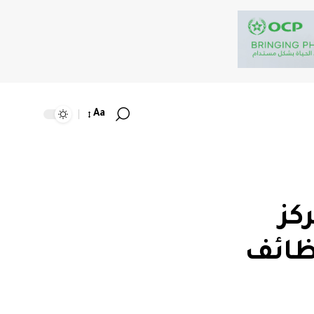
Aa
كز
وظائف