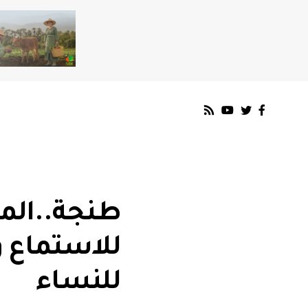
طنجة..الم
للاستماع و
للنساء