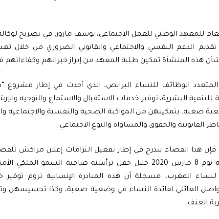
عام للمعهد الوطني للعمل الاجتماعي، يوسف مازوز، في تصريح لوكالة ا
م تقديم الدعم النفسي والاجتماعي والقانوني الضروري من خلال ت
ن هذه المنشأة تمكين طلبة المعهد من إبراز خبراتهم وكفاءاتهم في
المتعدد الوظائف للنساء البرانص، الذي أحدث في إطار مشروع “
ة للتنمية البشرية، توفير خدمات الاستقبال والاستماع والتوجيه والإرشا
ة صعبة، بتمكينهن من المواكبة الصحية والنفسية والاجتماعية وال
ر القانونية والحقوق والمساواة والنوع الاجتماعي.
فإن هذا الفضاء يندرج في إطار تفعيل التزامات إعلان مراكش للق
الذي تم توقيعه يوم 8 مارس 2020 خلال حفل ترأسته صاحبة السمو الم
 لنساء المغرب، مسجلة أن هذه المبادرة الإنسانية تروم توفير خ
واصل العائلي لفائدة النساء في وضعية صعبة، وكذا تحسيسهن وتو
بة العنف.