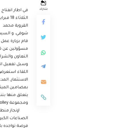
شارك
في اطار انفتاح
الثلاث
القروية محمد
شوقي، و السيد
مسؤولين عن قط
التعاون والشرا
اللقاء استعرض 
الاستثمار، المد
بمضامين الميثاق
يتعلق منها بتنظ
ومجموعة Holley
Global لإنجاز م
الصناعات الكبر
فرصة تواجده با