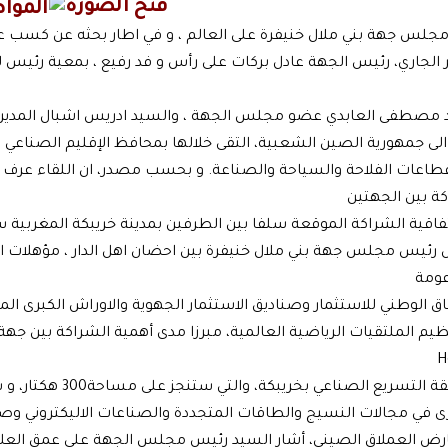
Almouaten 24 -
 مجلس جهة بني ملال خنيفرة على العالم ، و في اطار بحثه عن كسب عل
اء 18 فبراير الجاري، رئيس الجهة عادل بركات على رأس و فد رفيع ، بمعية رئيس
 مصطفى العابدي عضو مجلس الجهة ، والسيد ادريس اشبال المدير ا
اعات الفلاحة والسياحة والصناعة. و بحسب مصدر، ان اللقاء عرف م
كة بين الجهتين
رئيس مجلس جهة بني ملال خنيفرة بين احضان اهل الدار ، مؤهلات 
عومة
 الوطني للاستثمار وصناديق الاستثمار الجهوية والاوراش الكبرى المقب
يم الملتقيات الرياضية العالمية، مبرزا مدى أهمية الشراكة بين جهة 
نطقة التسريع الصناعي بخريبكة، والتي ستنجز على مساحة300 هكتار، و ستخصص لاستقبال
ى في مجالات النسيج والطاقات المتجددة والصناعات الاليكتروني وص
رض العملاق الصيني، أشار السيد رئيس مجلس الجهة على عمق العلاق