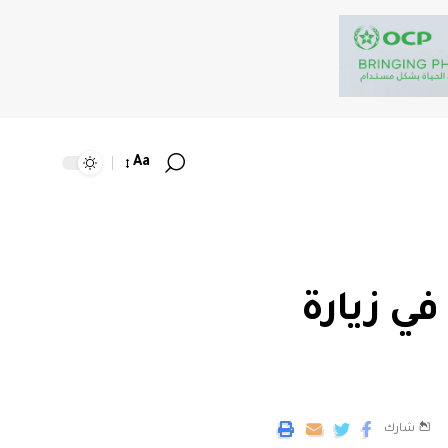
Aa
ي زيارة
شارك