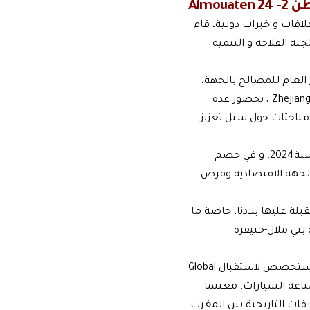
المواطن 2
اقات و خبرات دولية، قام
 لجنة الفلاحة و التنمية
لعام للمصالح بالجهة،
قام بزيارة عمل الى جمهورية الصين الشعبية، التقى خلالها بمحافظ الإقليم الصناعي Zhejiang ، بحضور عدة
باحثات حول سبل تعزيز
وسبل تفعيل اتفاقية الشراكة الموقعة سلفا بين الطرفين بمدينة خريبكة المغربية سنة2024. و في خضم
الجهة الاقتصادية وفرص
لة عليها بلادنا، خاصة ما
بني ملال-خنيفرة
ناعة السيارات. مغتنما
ات التاريخية بين المغرب