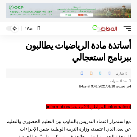
Aa
أساتذة مادة الرياضيات يطالبون
ببرنامج استعجالي
شارك
منذ 6 سنوات
اخر تحديث 2021/01/18 at 9:41 صباحًا
[information]المواطن 24 متابعة[/information]
مع استمرار اعتماد التدريس بالتناوب بين التعليم الحضوري والتعليم
عن بعد، الذي اعتمدته وزارة التربية الوطنية ضمن الإجراءات
المتخذة للحد من انتشار جائحة فيروس كورونا، نبّهت الجمعية