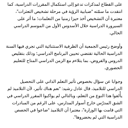
على القطاع لمذكرات تدعو إلى استكمال المقررات الدراسية، كما
انتقدت ما سمّته “ضبابية الرؤية في مرحلة تشخيص التعثرات”،
معتبرة أن التشخيص أخذ حيزا زمنيا من التعلمات؛ ما أثر على
السيرورة الدراسية خلال الأسدوس الأول من الموسم الدراسي
الحالي.
وأوضح رئيس الجمعية أن الظرفية الاستثنائية التي تجري فيها السنة
الدراسية الحالية تقتضي تحيين البرنامج الدراسي؛ وذلك بتقليص
الدروس والفروض، بما يتلاءم مع الزمن الدراسي المتاح للتعليم
الحضوري.
وجوابا عن سؤال بخصوص تأثير التعلم الذاتي على التحصيل
الدراسي للتلاميذ، قال عادل رشيد: “نعم هناك تأثير، لأن التلاميذ لم
يأْلفوا هذا النوع من التعلم، وبالتالي لم يواكبوا المقرر الدراسي في
الشق المدرّس خارج أسوار المدارس، على الرغم من المبادرات
التي قامت بها الوزارة”، معتبرا أن التلاميذ “ضاعوا في الحصص
الدراسية التي لم يحضروها”.