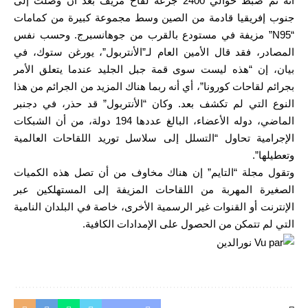
أنه تم ضبط حوالي 2400 جرعة لقاح مزيف بعد أن وصلت إلى
جنوب إفريقيا قادمة من الصين وسط مجموعة كبيرة من كمامات
“N95” مزيفة في مستودع بالقرب من جوهانسبرج. وحسب نفس
المصادر، فقد قال الأمين العام لـ”الأنتربول”، يورغن ستوك، في
بيان، إن “هذه ليست سوى قمة جبل الجليد عندما يتعلق الأمر
بجرائم لقاحات كورونا”، أي أنه ربما هناك المزيد من الجرائم من هذا
النوع التي لم تكشف بعد. وكان “الأنتربول” قد حذر، في دجنبر
الماضي، دوله الأعضاء، البالغ عددها 194 دولة، من أن الشبكات
الإجرامية تحاول “التسلل إلى سلاسل توريد اللقاحات العالمية
وتعطيلها”.
وتقول مجلة “التايم” إن هناك مخاوف من أن تصل هذه الكميات
الصغيرة المهربة من اللقاحات المزيفة إلى المستهلكين عبر
الإنترنت أو القنوات غير الرسمية الأخرى، خاصة في البلدان النامية
التي لم تتمكن من الحصول على الإمدادات الكافية.