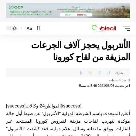
Aa
الأنتربول يحجز آلاف الجرعات
المزيفة من لقاح كورونا
شارك
منذ 5 سنوات
اخر تحديث 2021/03/06 at 5:46 مساءً
[success]المواطن24-وكالات[/success]
أعلن المتحدث باسم الشرطة الدولية “الأنتربول” عن ضبط أول حالة
مؤكدة لتهريب لقاحات مزيفة لفيروس كورونا المستجد عبر
القارات. ووفق ما نقلته وسائل إعلام دولية، فقد كشفت “الأنتربول”