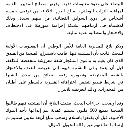
البيضاء على ضوء معلومات دقيقة وفرتها مصالح المديرية العامة
لمراقبة التراب الوطني، صباح اليوم الثلاثاء، من توقيف خمسة
أشخاص من ذوي السوابق القضائية، من بينهم سيدة، وذلك
للاشتباه في ارتباطهم بشبكة إجرامية متورطة في الاختطاف
والاحتجاز والمطالبة بفدية مالية.
وذكر بلاغ للمديرية العامة للأمن الوطني أن المعلومات الأولية
للبحث أفادت بأن المشتبه فيها قامت باستدراج الضحية من الفندق
الذي كان يقيم به بدعوى استئجار شقة مفروشة منخفضة التكلفة،
قبل أن يعمد باقي المشتبه فيهم إلى تعريضه للعنف والاحتجاز
بالشقة المفترضة وتصويره رفقة صفائح من مخدر الشيرا
في شريط فيديو يتضمن اعترافاته القسرية بالسطو على أطنان
من المخدرات، وذلك لتعريضه للابتزاز.
وقد أوضحت إجراءات البحث، يضيف البلاغ، أن المشتبه فيهم طالبوا
الضحية بمبلغ 500 مليون سنتيم كفدية يتم إيداعها بأحد البنوك
الأجنبية، قبل أن يكتفوا باستلام وسحب مبلغ أربعة ملايين سنتيم تم
إرسالها لفائدتهم عبر وكالة لتحويل الأموال.