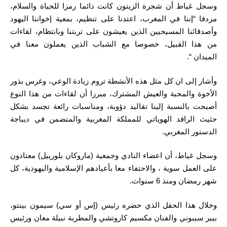
وسجل غياط أن شجرة الزيتون كانت دائما رمزا للحياة والسلام،
مردفا “إننا في المغرب، اعتدنا على تنظيم، بمعية إخواننا اليهود
وأصدقائنا المسيحيين الذين يعيشون على تربتنا وبانتظام، لقاءات
من هذا القبيل، خصوصا مع الشباب الذين يعملون معنا في
الميدان “.
وأشار إلى ان كل مثل هذه الأنشطة تروم زيادة الوعي، وغرس بذور
الأخوة والمحبة والعيش المشترك، مبرزا أن لقاءات من هذا النوع
أصبحت بالنسبة إلينا تقاليد دؤوبة، ومناسبات رائعة تجسد بشكل
حثيث الرافد الهوياتي للمملكة المغربية والمتضمن في ديباجة
الدستور المغربي.
وسجل غياط، أن اعضاء النادي وجمعية (ماروكان بلورييل) معتادون
على العمل سوية ، والاحتفاء معا بأعيادهم الإسلامية واليهودية، كل
شهر رمضان ومنذ 6 سنوات.
وخلال هذا الحفل الذي حضره رئيس (إس أو سي) سيمون بينتو،
بيير سيبوني والفنان مكسيم كاروتشي والمطربة نبيلة معان ورئيس