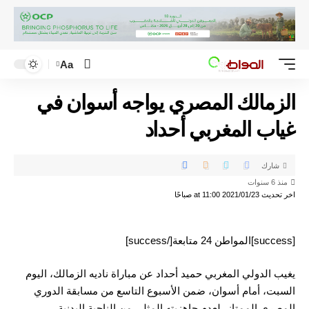
Aa
الزمالك المصري يواجه أسوان في
غياب المغربي أحداد
شارك
منذ 6 سنوات
اخر تحديث 2021/01/23 at 11:00 صباحًا
[success]المواطن 24 متابعة[/success]
يغيب الدولي المغربي حميد أحداد عن مباراة ناديه الزمالك، اليوم
السبت، أمام أسوان، ضمن الأسبوع التاسع من مسابقة الدوري
المصري الممتاز، لعدم جاهزيته المثلى من الناحية البدنية.