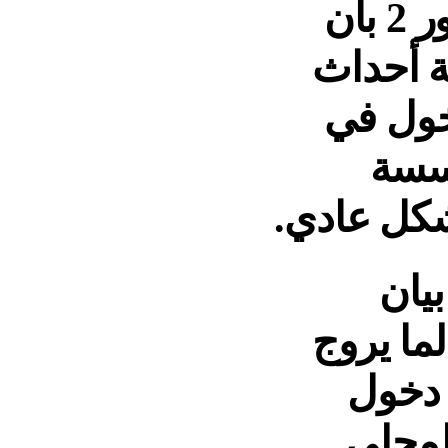
أفادت إدارة السجن المحلي بالناظور 2 بأن
ة أحداث
دخول في
ؤسسة
بشكل عادي.
يان
لما يروج
 دخول
لمحلي