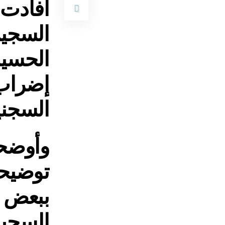
السجين
الحسيم
إضراب 
السجني
وأوضحت
توضيحي،
ببعض ا
السجين