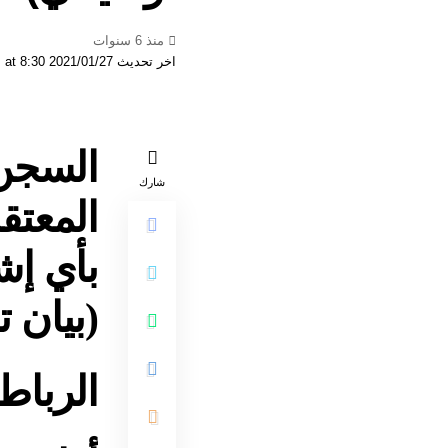
منذ 6 سنوات
اخر تحديث 2021/01/27 at 8:30 مساءً
شارك
المعتق
بأي إش
(بيان 
الرباط