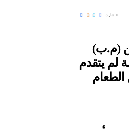
شارك
2 .. السجين (م.ب)
 لم يتقدم
الطعام