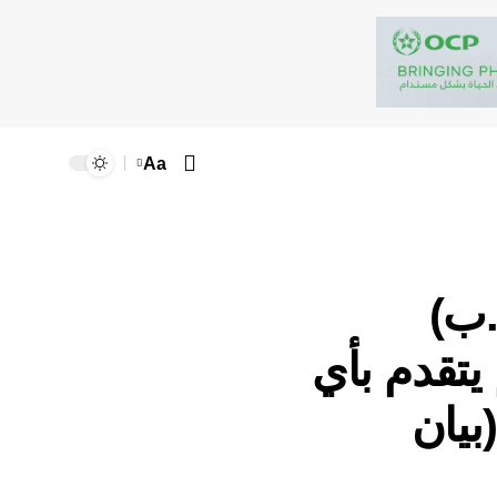
Aa
ين (م.ب)
يتقدم بأي
بيان