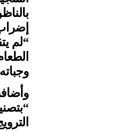
إضراب 
“لم يت
الطعام
وجباته
وأضافت
“بتصني
التروي