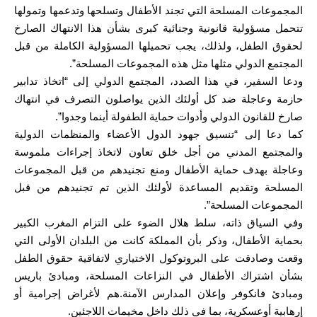
المجموعات المسلحة التي تجند الأطفال وتسلحها وتدعمها وتمولها
تتحمل مسؤولية قانونية وجنائية كبرى بشأن هذا الانتهاك الصارخ
لحقوق الطفل، ولذلك، يجب تحميلها المسؤولية الكاملة من قبل
المجتمع الدولي مثلها مثل هذه المجموعات المسلحة”.
ودعا السفير، في هذا الصدد، المجتمع الدولي إلى “اتخاذ تدابير
حازمة وعاجلة ضد كل أولئك الذين يواصلون التصرف في انتهاك
صارخ للقانون الدولي وأدوات حماية الطفولة أينما وجدوا”.
كما دعا إلى “تنسيق جهود الدول الأعضاء والمنظمات الدولية
والمجتمع المدني من أجل خلق تعاون لاتخاذ إجراءات ملموسة
وعاجلة بهدف حماية الأطفال ومنع تجنيدهم من قبل المجموعات
المسلحة وتقديم المساعدة لأولئك الذين تم تجنيدهم من قبل
المجموعات المسلحة”.
وفي السياق ذاته، سلط هلال الضوء على التزام المغرب الكبير
بحماية الأطفال، وذكر بأن المملكة كانت من البلدان الأولى التي
وقعت وصادقت على البروتوكول الاختياري لاتفاقية حقوق الطفل
بشأن اشتراك الأطفال في النزاعات المسلحة، ومبادئ باريس
ومبادئ فانكوفر وإعلان المدارس الآمنة.هم لأغراض إجرامية أو
إرهابية أوعسكرية، بما في ذلك داخل مخيمات اللاجئين.