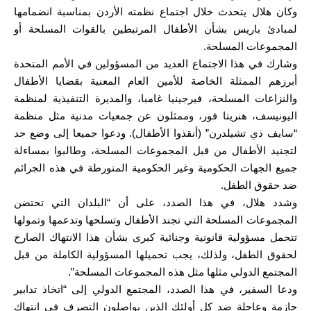
وكان هلال يتحدث خلال اجتماع نظمته الأردن بمناسبة انضمامها
لمبادئ باريس بشأن الأطفال المرتبطين بالقوات المسلحة أو
المجموعات المسلحة.
وشارك في هذا الاجتماع العديد من المسؤولين في الأمم المتحدة
أبرزهم الممثلة الخاصة للأمين العام المعنية بقضايا الأطفال
والنزاعات المسلحة، فيرجينيا غامبا، والمديرة التنفيذية لمنظمة
اليونيسف، هنريتا فور، وممثلون عن جمعيات مدنية مثل منظمة
“سايف ذي تشيلدرن” (أنقذوا الأطفال). ودعوا جميعا إلى وضع حد
لتجنيد الأطفال من قبل المجموعات المسلحة، وطالبوا بمساءلة
جميع الجهات الحكومية وغير الحكومية المتورطة في هذه الجرائم
ضد حقوق الطفل.
وشدد هلال، في هذا الصدد، على أن “البلدان التي تحتضن
المجموعات المسلحة التي تجند الأطفال وتسلحها وتدعمها وتمولها
تتحمل مسؤولية قانونية وجنائية كبرى بشأن هذا الانتهاك الصارخ
لحقوق الطفل، ولذلك، يجب تحميلها المسؤولية الكاملة من قبل
المجتمع الدولي مثلها مثل هذه المجموعات المسلحة”.
ودعا السفير، في هذا الصدد، المجتمع الدولي إلى “اتخاذ تدابير
حازمة وعاجلة ضد كل أولئك الذين يواصلون التصرف في انتهاك