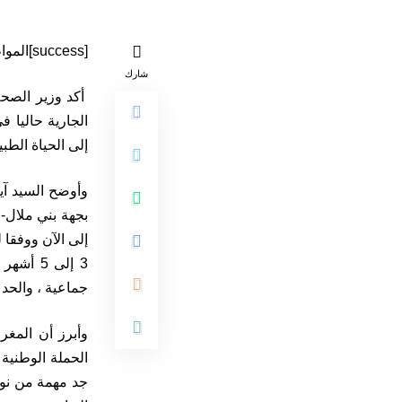
[success]المواطن 24/ بني ملال[/success]
شارك
أكد وزير الصحة
إلى الحياة الطبي
وأوضح السيد آي
بجهة بني ملال-خ
إلى الآن ووفقا 
جماعية ، والحد ب
وأبرز أن المغ
الحملة الوطنية 