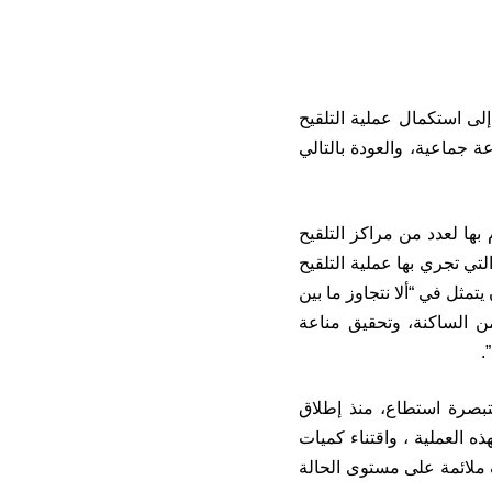
لى استكمال عملية التلقيح
في أفق تأمين مناعة جماعية، والعودة بالتالي
بها لعدد من مراكز التلقيح
لتي تجري بها عملية التلقيح
تمثل في “ألا نتجاوز ما بين
 أشهر المقبلة، من اجل تلقيح ما يناهز 30 مليون مواطن مغربي، أي 80 من الساكنة، وتحقيق مناعة
.
بصرة استطاع، منذ إطلاق
ذه العملية ، واقتناء كميات
تجري “في ظروف ملائمة على مستوى الحالة