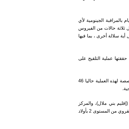
 بالمراقبة الجينومية لأي
ل ثلاثة حالات من الفيروس
أية سلالة أخرى ، بما فيها
حققتها عملية التلقيح على
وأضاف أن العملية عرفت ارتفاعا تدريجيا في وتيرتها، حيث بلغ عدد المحطات المخصصة لهذه العملية حاليا 46
قليم بني ملال)، والمركز
الصحي القروي من المستوى الثاني ببرادية (إقليم الفقيه بن صالح)، والمركز الصحي القروي من المستوى 2 بأولاد