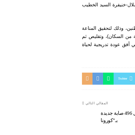
لال-خنيفرة السيد الخطيب
طنين، وذلك لتحقيق المناعة
 (30 مليون، على أن يتم تلقيح حوالي 80 في المائة من السكان)، وتقليص ثم
ي أفق عودة تدريجية لحياة
Twitter
المقالي التالي
خلال 24 ساعة..تسجيل 496 صابة جديدة
بـ”كورونا