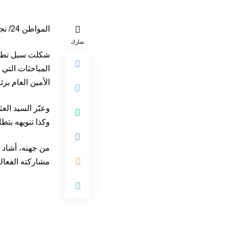
المواطن 24/ نجامينا
شارك
شكلت سبل تطوير
المباحثات التي أ
الأمين العام برئ
وعبّر السيد الع
وكذا تنويهه بتطا
من جهته، أشاد 
مشاركته الفعال