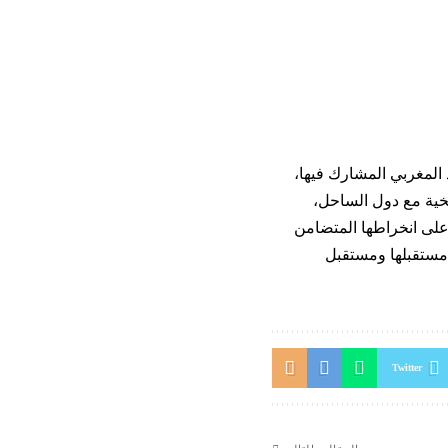
 المغربي المشارك فيها،
يخية مع دول الساحل،
د على انخراطها المتضامن
مستقبلها ومستقبل
Twitter