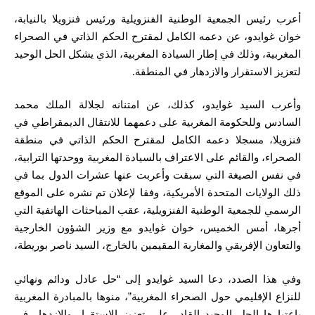
أعرب رئيس الجمعية الوطنية الفنزويلية ورئيس فنزويلا بالنيابة،
خوان غوايدو، عن دعمه الكامل لمقترح الحكم الذاتي في الصحراء
المغربية، وذلك في إطار السيادة المغربية، الذي يشكل الحل الوحيد
لتعزيز الاستقرار والازدهار في المنطقة.
وأعرب السيد غوايدو، كذلك، عن امتنانه لجلالة الملك محمد
السادس وللحكومة المغربية على دعمهما للانتقال الديمقراطي في
فنزويلا، مسجلا دعمه الكامل لمقترح الحكم الذاتي في منطقة
الصحراء، والقائم على الاعتراف بالسيادة المغربية ووحدتها الترابية،
في نفس الصيغة التي سبقت وأعربت عنها عشرات الدول بما في
ذلك الولايات المتحدة الأمريكية، وفقا لإعلان تم نشره على الموقع
الرسمي للجمعية الوطنية الفنزويلية، عقب المباحثات الهاتفية التي
أجرها، أمس الخميس، خوان غوايدو مع وزير الشؤون الخارجية
والتعاون الإفريقي والمغاربة المقيمين بالخارج، السيد ناصر بوريطة،
وفي هذا الصدد، دعا السيد غوايدو إلى “حل عادل ودائم ونهائي
للنزاع الإقليمي حول الصحراء المغربية”، منوها بالمبادرة المغربية
باعتبارها الحل الوحيد القادر على تعزيز الاستقرار والازدهار في