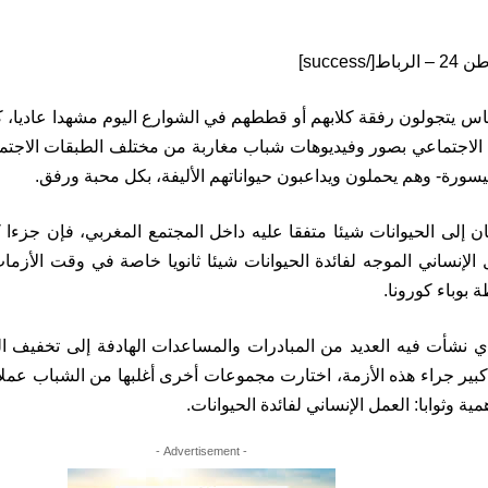
س يتجولون رفقة كلابهم أو قططهم في الشوارع اليوم مشهدا عاديا، ك
الاجتماعي بصور وفيديوهات شباب مغاربة من مختلف الطبقات الاجتما
سورة- وهم يحملون ويداعبون حيواناتهم الأليفة، بكل محبة ورفق.
 إلى الحيوانات شيئا متفقا عليه داخل المجتمع المغربي، فإن جزءا كب
الإنساني الموجه لفائدة الحيوانات شيئا ثانويا خاصة في وقت الأزما
ة بوباء كورونا.
 نشأت فيه العديد من المبادرات والمساعدات الهادفة إلى تخفيف ا
ر جراء هذه الأزمة، اختارت مجموعات أخرى أغلبها من الشباب عملا ان
ة وثوابا: العمل الإنساني لفائدة الحيوانات.
- Advertisement -