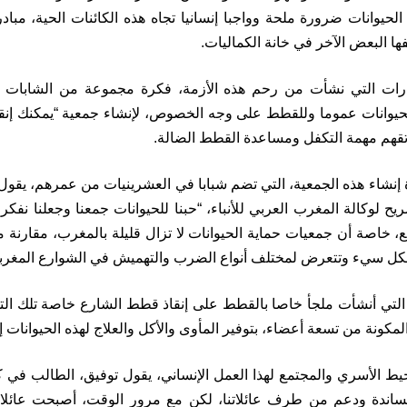
 الحيوانات ضرورة ملحة وواجبا إنسانيا تجاه هذه الكائنات الحية، مب
ا البعض الآخر في خانة الكماليات.
درات التي نشأت من رحم هذه الأزمة، فكرة مجموعة من الشابات وا
قهم مهمة التكفل ومساعدة القطط الضالة.
شاء هذه الجمعية، التي تضم شبابا في العشرينيات من عمرهم، يقول
ح لوكالة المغرب العربي للأنباء، “حبنا للحيوانات جمعنا وجعلنا نفك
، خاصة أن جمعيات حماية الحيوانات لا تزال قليلة بالمغرب، مقارنة م
كل سيء وتتعرض لمختلف أنواع الضرب والتهميش في الشوارع المغربي
التي أنشأت ملجأ خاصا بالقطط على إنقاذ قطط الشارع خاصة تلك الت
لمكونة من تسعة أعضاء، بتوفير المأوى والأكل والعلاج لهذه الحيوانات إلى
ط الأسري والمجتمع لهذا العمل الإنساني، يقول توفيق، الطالب في كلي
ا مساندة ودعم من طرف عائلاتنا، لكن مع مرور الوقت، أصبحت عائلات