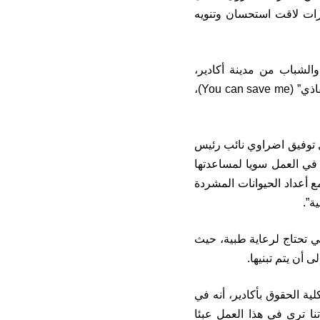
ادرات لاقت استحسان وتنويه
لشباب من مدينة أكادير،
جمعهم حبهم للحيوانات عموما وللقطط على وجه الخصوص، لإنشاء جمعية “يمكنك إنقاذي” (You can save me)،
 توفيق اضراوي نائب رئيس
ر في العمل سويا لمساعدتها
ع أعداد الحيوانات المشردة
ة”.
ي تحتاج لرعاية طبية، حيث
 أن يتم تبنيها.
ة الحقوق بأكادير، أنه في
نا ترى في هذا العمل عبئا