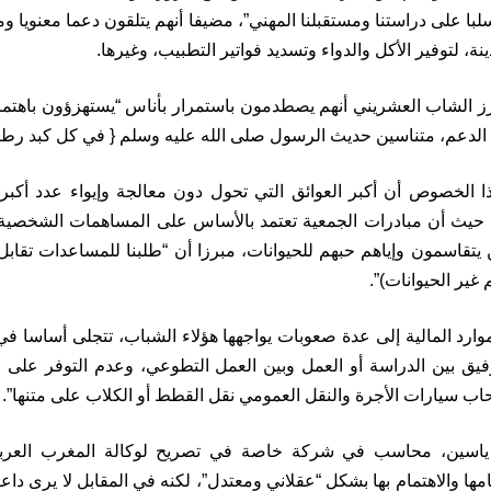
سلبا على دراستنا ومستقبلنا المهني”، مضيفا أنهم يتلقون دعما معنويا
ة، لتوفير الأكل والدواء وتسديد فواتير التطبيب، وغيرها.
رز الشاب العشريني أنهم يصطدمون باستمرار بأناس “يستهزؤون باهتما
ا الدعم، متناسين حديث الرسول صلى الله عليه وسلم { في كل كبد رطبة
ذا الخصوص أن أكبر العوائق التي تحول دون معالجة وإيواء عدد أ
ة، حيث أن مبادرات الجمعية تعتمد بالأساس على المساهمات الشخص
يتقاسمون وإياهم حبهم للحيوانات، مبرزا أن “طلبنا للمساعدات تقابل غا
 غير الحيوانات)”.
وارد المالية إلى عدة صعوبات يواجهها هؤلاء الشباب، تتجلى أساسا في
فيق بين الدراسة أو العمل وبين العمل التطوعي، وعدم التوفر عل
سيارات الأجرة والنقل العمومي نقل القطط أو الكلاب على متنها”.
ياسين، محاسب في شركة خاصة في تصريح لوكالة المغرب العربي 
ها والاهتمام بها بشكل “عقلاني ومعتدل”، لكنه في المقابل لا يرى داعيا 