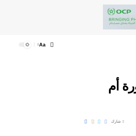
Aa
رة أم
شارك