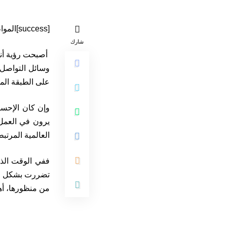
[success]المواطن 24 – الرباط[/success]
شارك
أصبحت رؤية أنا
وسائل التواصل 
على الطبقة المي
وإن كان الإحسان
يرون في العمل 
العالمية المرتبط
ففي الوقت الذي
تضررت بشكل كبي
من منظورها، أهمي