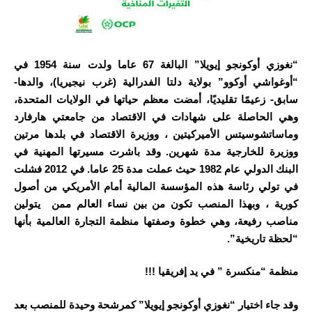
“نغوزي أوكونجو إيويلا” البالغة 67 عاما ولدت سنة 1954 في
“أوغواشي أوكوو” بولاية دلتا الفدرالية (غرب نيجيريا)، والدها-
سابق- زعيمًا تقليديًا، أمضت معظم حياتها في الولايات المتحدة،
وهي الحاصلة على شهادات في الاقتصاد من جامعتي هارفارد
وماساتشوسيتس الأميركيتين ،
و
وزيرة الاقتصاد في بلدها مرتين
ووزيرة للخارجية مدة شهرين. وقد باشرت مسيرتها المهنية في
البنك الدولي عام 1982 حيث عملت مدة 25 عاما. في 2012 فشلت
في تولي رئاسة هذه المؤسسة المالية أمام الأمريكي من أصول
كورية ، وبهذا المنصب تكون من بين نساء العالم ممن يتولين
مناصب رفيعة، وهي خطوة وصفتها منظمة التجارة العالمية بأنها
“لحظة تاريخية”.
منظمة “منكسرة ” في يد إفريقيا
!!!
وقد جاء اختيار “نغوزي أوكونجو إيويلا” كمرشحة وحيدة للمنصب بعد