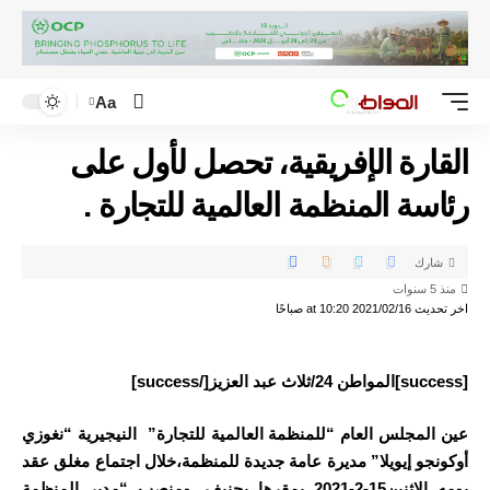
Aa
القارة الإفريقية، تحصل لأول على
رئاسة المنظمة العالمية للتجارة .
شارك
منذ 5 سنوات
اخر تحديث 2021/02/16 at 10:20 صباحًا
[success]المواطن 24/ثلاث عبد العزيز[/success]
عين المجلس العام “للمنظمة العالمية للتجارة” النيجيرية “نغوزي
أوكونجو إيويلا” مديرة عامة جديدة للمنظمة،خلال اجتماع مغلق عقد
يومه الإثنين15-2-2021 بمقرها بجنيف
.
ومنصب “مدير المنظمة