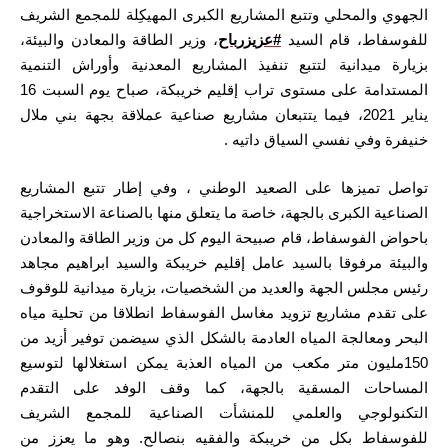
الجهوي والمحلي وتتبع المشاريع الكبرى المهيكِلة للمجمع الشريف
للفوسفاط، قام السيد
#عزيزرباح
، وزير الطاقة والمعادن والبيئة،
بزيارة ميدانية لتتبع تنفيذ المشاريع المعدنية وأوراش التنمية
المستدامة على مستوى تراب إقليم خريبكة، صباح يوم السبت 16
يناير 2021، فيما يتتبعان مشاريع صناعية عملاقة بجهة بني ملال
خنيفرة وفي نفسي السياق داتيه .
تواصل تميزها على الصعيد الوطني ، وفي إطار تتبع المشاريع
الصناعية الكبرى بالجهة، خاصة ما يتعلق منها بالصناعة الاستخراجية
باحواض الفوسفاط، قام صبيحة اليوم كل من وزير الطاقة والمعادن
والبيئة مرفوقا بالسيد عامل إقليم خريبكة والسيد ابراهيم مجاهد
رئيس مجلس الجهة والعديد من الشخصيات، بزيارة ميدانية للوقوف
على تقدم مشاريع تزويد مغاسل الفوسفاط انطلاقا من تحلية مياه
البحر ومعالجة المياه العادمة بالشكل الذي سيضمن توفير أزيد من
150مليون متر مكعب من المياه العذبة يمكن استغلالها لتوسيع
المساحات المسقية بالجهة، كما وقف الوفد على التقدم
التكنولوجي والعلمي للمنشأت الصناعية للمجمع الشريف
للفوسفاط بكل من خريبكة والفقيه بنصالح. وهو ما يعزز من