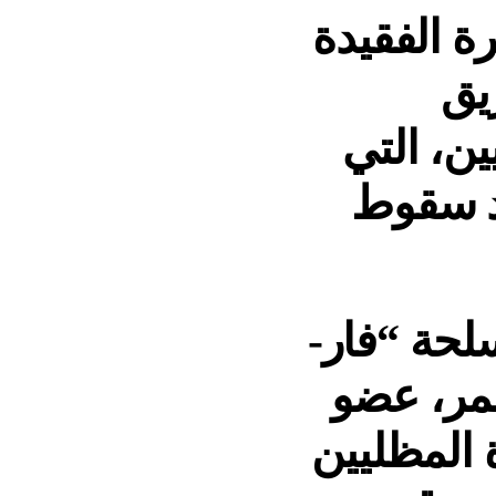
ة الفقيدة
يق
ين، التي
م 20 يناير 2021 ، بعد سقوط
لحة “فار-
حمر، عضو
 المظليين