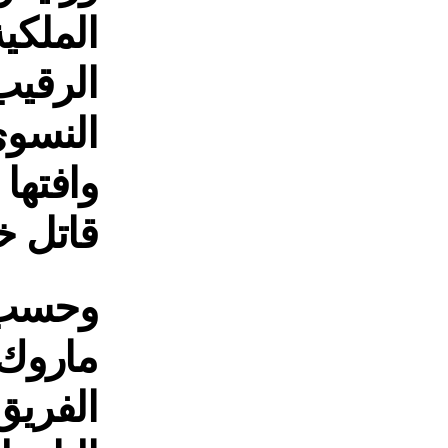
الملكي
الرقيب
النسوي
قاتل خ
وحسب م
ماروك”
الفريق