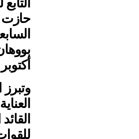
التابع
حازت ع
السابع
أكتوبر 2019.
وتبرز ا
العناي
القائد
للقوات 