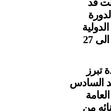
نت قد
لدورة
الدولية
بووهان الصينية التي نظمت من 18 الى 27
ة تبرز
حمد السادس
العامة
نائه من