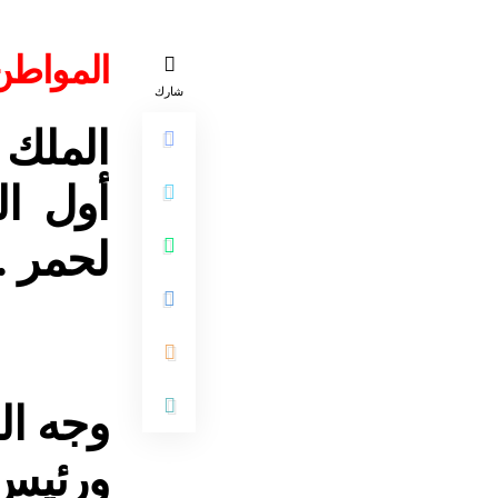
المواطن 4
شارك
الملك 
أول ال
لحمر .
وجه ال
ورئيس 