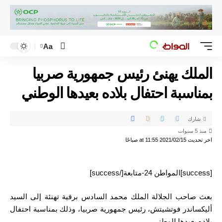
Aa
الملك يهنئ رئيس جمهورية صربيا
بمناسبة احتفال بلاده بعيدها الوطني
شارك
منذ 5 سنوات
اخر تحديث 2021/02/15 at 11:55 صباحًا
[success]المواطن 24-متابعة[/success]
بعث صاحب الجلالة الملك محمد السادس برقية تهنئة إلى السيد
أليكساندر فوتشيتش، رئيس جمهورية صربيا، وذلك بمناسبة احتفال
بلاده بعيدها الوطني.