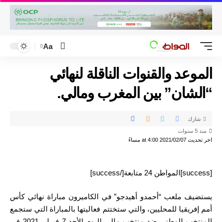
Aa
الموعد والقنوات الناقلة لنهائي
“الشان” بين المغرب ومالي.
شارك
منذ 5 سنوات
اخر تحديث 2021/02/07 at 4:00 مساءً
[success]المواطن 24 متابعة[/success]
يستضيف ملعب “أحمدو أهيدجو” في الكاميرون مباراة نهائي كأس
أمم إفريقيا للمحليين، والتي ستختتم فعاليتها بالمباراة التي ستجمع
المنتخب الوطني ضد منتخب مالي اليوم الأحد 7 فبراير 2021 في