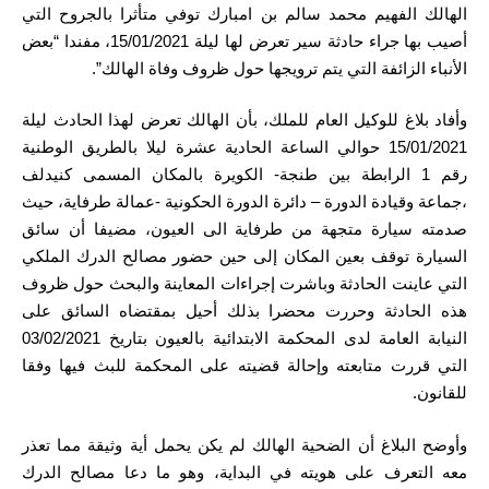
الهالك الفهيم محمد سالم بن امبارك توفي متأثرا بالجروح التي
أصيب بها جراء حادثة سير تعرض لها ليلة 15/01/2021، مفندا “بعض
الأنباء الزائفة التي يتم ترويجها حول ظروف وفاة الهالك”.
وأفاد بلاغ للوكيل العام للملك، بأن الهالك تعرض لهذا الحادث ليلة
15/01/2021 حوالي الساعة الحادية عشرة ليلا بالطريق الوطنية
رقم 1 الرابطة بين طنجة- الكويرة بالمكان المسمى كنيدلف
،جماعة وقيادة الدورة – دائرة الدورة الحكونية -عمالة طرفاية، حيث
صدمته سيارة متجهة من طرفاية الى العيون، مضيفا أن سائق
السيارة توقف بعين المكان إلى حين حضور مصالح الدرك الملكي
التي عاينت الحادثة وباشرت إجراءات المعاينة والبحث حول ظروف
هذه الحادثة وحررت محضرا بذلك أحيل بمقتضاه السائق على
النيابة العامة لدى المحكمة الابتدائية بالعيون بتاريخ 03/02/2021
التي قررت متابعته وإحالة قضيته على المحكمة للبث فيها وفقا
للقانون.
وأوضح البلاغ أن الضحية الهالك لم يكن يحمل أية وثيقة مما تعذر
معه التعرف على هويته في البداية، وهو ما دعا مصالح الدرك