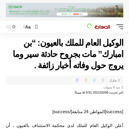
Aa
الوكيل العام للملك بالعيون: “بن
امبارك” مات بجروح حادثة سير وما
يروج حول وفاته أخبار زائفة .
شارك
منذ 6 سنوات
اخر تحديث 2021/02/06 at 9:51 مساءً
[success]المواطن 24 متابعة[/success]
أعلن الوكيل العام للملك لدى محكمة الاستئناف بالعيون ، أن