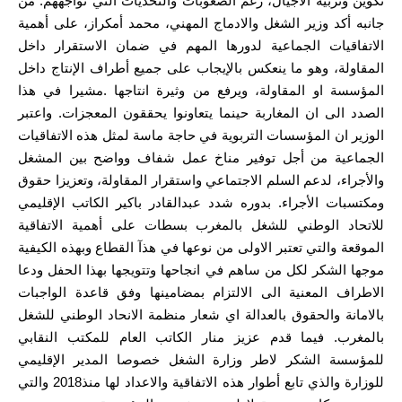
تكوين وتربية الأجيال، رغم الصعوبات والتحديات التي تواجههم. من
جانبه أكد وزير الشغل والادماج المهني، محمد أمكراز، على أهمية
الاتفاقيات الجماعية لدورها المهم في ضمان الاستقرار داخل
المقاولة، وهو ما ينعكس بالإيجاب على جميع أطراف الإنتاج داخل
المؤسسة او المقاولة، ويرفع من وثيرة انتاجها .مشيرا في هذا
الصدد الى ان المغاربة حينما يتعاونوا يحققون المعجزات. واعتبر
الوزير ان المؤسسات التربوية في حاجة ماسة لمثل هذه الاتفاقيات
الجماعية من أجل توفير مناخ عمل شفاف وواضح بين المشغل
والأجراء، لدعم السلم الاجتماعي واستقرار المقاولة، وتعزيزا حقوق
ومكتسبات الأجراء. بدوره شدد عبدالقادر باكير الكاتب الإقليمي
للاتحاد الوطني للشغل بالمغرب بسطات على أهمية الاتفاقية
الموقعة والتي تعتبر الاولى من نوعها في هذآ القطاع وبهذه الكيفية
موجها الشكر لكل من ساهم في انجاحها وتتويجها بهذا الحفل ودعا
الاطراف المعنية الى الالتزام بمضامينها وفق قاعدة الواجبات
بالامانة والحقوق بالعدالة اي شعار منظمة الانحاد الوطني للشغل
بالمغرب. فيما قدم عزيز منار الكاتب العام للمكتب النقابي
للمؤسسة الشكر لاطر وزارة الشغل خصوصا المدير الإقليمي
للوزارة والذي تابع أطوار هذه الاتفاقية والاعداد لها منذ2018 والتي