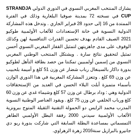
يشارك المنتخب المغربي النسوي في الدوري الدولي
STRANDJA
CUP
في نسخته 72 بمدينة صوفيا البلغارية وذلك في الفترة
الممتدة من 16 إلى حدود 28 فبراير الجاري . وتدخل هذه المشاركة
الدولية النسوية في خانة الإستعدادات للألعاب الأولمبية طوكيو
2021 الصيف القادم بهدف تحسين القدرات التنافسية لهن وكذلك
الوقوف على مدى جاهزيتهن لتمثيل القفاز المغربي النسوي أحسن
تمثيل لتحقيق نتائج سارة . ويشتكل المنتخب الوطني المغربي
النسوي من إسمين أولمبيين تمكنتا من حصد بطاقة التأهل لطوكيو
بدورة داكار بالسينغال رباب شضار عن وزن 51 كلغ و أميمة بلحبيب
عن وزن 69 كلغ . وتتعزز المشاركة المغربية في هذا الدوري الوازن
بأسماء متميزة أبلت البلاء الحسن في العديد من الإستحقاقات
الدولية وهي : وداد برطال عن وزن 57 كلغ وشيماء غدي عن وزن 60
كلغ ورباب الخلفي عن وزن 75 كلغ . ويقود العناصر الوطنية النسوية
المدرب محمد الرايس دو الحمولة التقنية الثقيلة المتوج ببرونزية
الألعاب الأولمبية سيدني 2000 رفقة البطل الأولمبي الطاهر
التمسماتي بمساعدة البطلة السابقة التي شاركت بدورة ريو دي
جانيرو بالبرازيل سنة2016 زهرة الزهراوي.