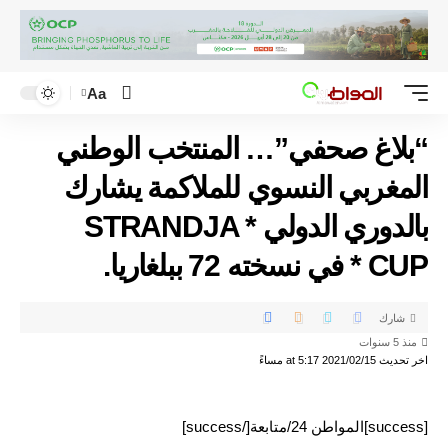
Aa
“بلاغ صحفي”… المنتخب الوطني
المغربي النسوي للملاكمة يشارك
بالدوري الدولي * STRANDJA
CUP * في نسخته 72 ببلغاريا.
شارك
منذ 5 سنوات
اخر تحديث 2021/02/15 at 5:17 مساءً
[success]المواطن 24/متابعة[/success]